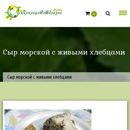
Skip
to
0
content
Сыр морской с живыми хлебцами
Сыр морской с живыми хлебцами