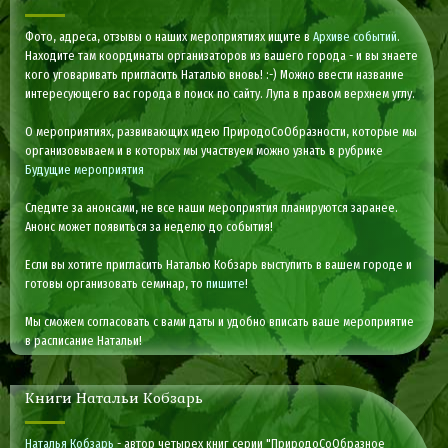
Фото, адреса, отзывы о наших мероприятиях ищите в
Архиве событий
.
Находите там координаты организаторов из вашего города - и вы знаете
кого уговаривать пригласить Наталью вновь! :-) Можно ввести название
интересующего вас города в поиск по сайту. Лупа в правом верхнем углу.
О мероприятиях, развивающих идею ПриродоСоОбразности, которые мы
организовываем и в которых мы участвуем можно узнать в рубрике
Будущие мероприятия
Следите за анонсами, не все наши мероприятия планируются заранее.
Анонс может появиться за неделю до события!
Если вы хотите пригласить Наталью Кобзарь выступить в вашем городе и
готовы организовать семинар, то
пишите
!
Мы сможем согласовать с вами даты и удобно вписать ваше мероприятие
в расписание Натальи!
Книги Натальи Кобзарь
Наталья Кобзарь
- автор четырех книг серии "ПриродоСоОбразное