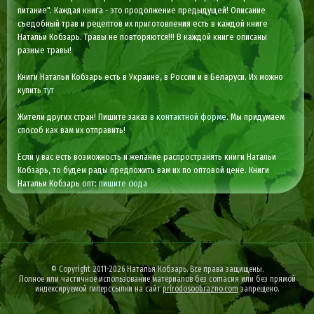
питание". Каждая книга - это продолжение предыдущей! Описание
съедобный трав и рецептов их приготовления есть в каждой книге
Натальи Кобзарь. Травы не повторяются!!! В каждой книге описаны
разные травы!
Книги Натальи Кобзарь есть в Украине, в России и в Беларуси. Их можно
купить
тут
Жители других стран! Пишите заказ
в контактной форме
. Мы придумаем
способ как вам их отправить!
Если у вас есть возможность и желание распространять книги Натальи
Кобзарь, то будем рады предложить вам их по оптовой цене. Книги
Натальи Кобзарь опт:
пишите сюда
© Copyright 2011-2026 Наталья Кобзарь. Все права защищены.
Полное или частичное использование материалов без согласия или без прямой
индексируемой гиперссылки на сайт
prirodosoobrazno.com
запрещено.