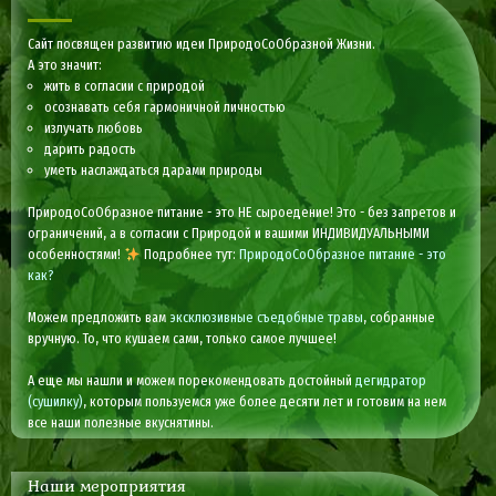
Сайт посвящен развитию идеи ПриродоСоОбразной Жизни.
А это значит:
жить в согласии с природой
осознавать себя гармоничной личностью
излучать любовь
дарить радость
уметь наслаждаться дарами природы
ПриродоСоОбразное питание - это НЕ сыроедение! Это - без запретов и
ограничений, а в согласии с Природой и вашими ИНДИВИДУАЛЬНЫМИ
особенностями!
Подробнее тут:
ПриродоСоОбразное питание - это
как?
Можем предложить вам
эксклюзивные съедобные травы
, собранные
вручную. То, что кушаем сами, только самое лучшее!
А еще мы нашли и можем порекомендовать достойный
дегидратор
(сушилку)
, которым пользуемся уже более десяти лет и готовим на нем
все наши полезные вкуснятины.
Наши мероприятия