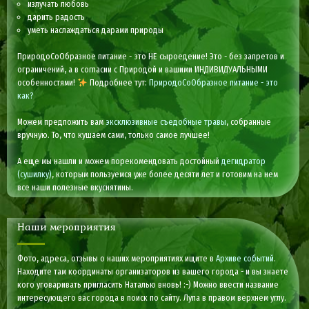
излучать любовь
дарить радость
уметь наслаждаться дарами природы
ПриродоСоОбразное питание - это НЕ сыроедение! Это - без запретов и
ограничений, а в согласии с Природой и вашими ИНДИВИДУАЛЬНЫМИ
особенностями!
Подробнее тут:
ПриродоСоОбразное питание - это
как?
Можем предложить вам
эксклюзивные съедобные травы
, собранные
вручную. То, что кушаем сами, только самое лучшее!
А еще мы нашли и можем порекомендовать достойный
дегидратор
(сушилку)
, которым пользуемся уже более десяти лет и готовим на нем
все наши полезные вкуснятины.
Наши мероприятия
Фото, адреса, отзывы о наших мероприятиях ищите в
Архиве событий
.
Находите там координаты организаторов из вашего города - и вы знаете
кого уговаривать пригласить Наталью вновь! :-) Можно ввести название
интересующего вас города в поиск по сайту. Лупа в правом верхнем углу.