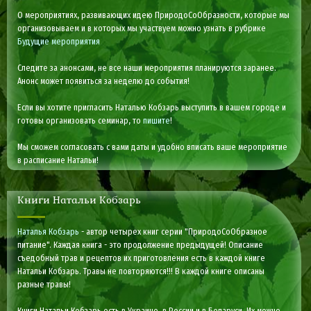
О мероприятиях, развивающих идею ПриродоСоОбразности, которые мы
организовываем и в которых мы участвуем можно узнать в рубрике
Будущие мероприятия
Следите за анонсами, не все наши мероприятия планируются заранее.
Анонс может появиться за неделю до события!
Если вы хотите пригласить Наталью Кобзарь выступить в вашем городе и
готовы организовать семинар, то
пишите
!
Мы сможем согласовать с вами даты и удобно вписать ваше мероприятие
в расписание Натальи!
Книги Натальи Кобзарь
Наталья Кобзарь
- автор четырех книг серии "ПриродоСоОбразное
питание". Каждая книга - это продолжение предыдущей! Описание
съедобный трав и рецептов их приготовления есть в каждой книге
Натальи Кобзарь. Травы не повторяются!!! В каждой книге описаны
разные травы!
Книги Натальи Кобзарь есть в Украине, в России и в Беларуси. Их можно