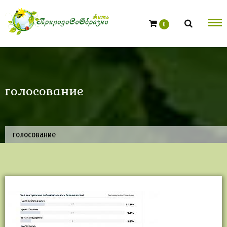
Skip
to
0
content
голосование
голосование