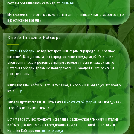
готовы организовать семинар, то
пишите
!
Мы сможем согласовать с вами даты и удобно вписать ваше мероприятие
в расписание Натальи!
Книги Натальи Кобзарь
Наталья Кобзарь
- автор четырех книг серии "ПриродоСоОбразное
питание". Каждая книга - это продолжение предыдущей! Описание
съедобный трав и рецептов их приготовления есть в каждой книге
Натальи Кобзарь. Травы не повторяются!!! В каждой книге описаны
разные травы!
Книги Натальи Кобзарь есть в Украине, в России и в Беларуси. Их можно
купить
тут
Жители других стран! Пишите заказ
в контактной форме
. Мы придумаем
способ как вам их отправить!
Если у вас есть возможность и желание распространять книги Натальи
Кобзарь, то будем рады предложить вам их по оптовой цене. Книги
Натальи Кобзарь опт:
пишите сюда