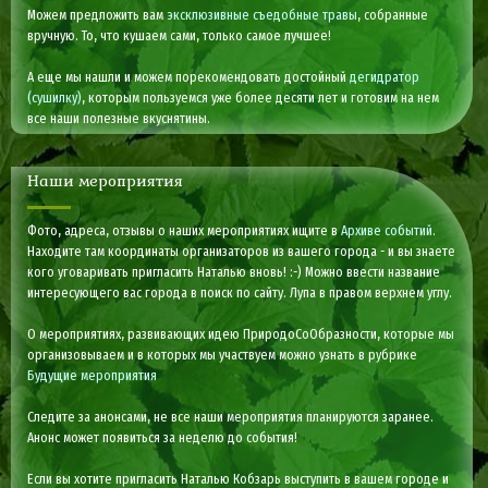
Можем предложить вам
эксклюзивные съедобные травы
, собранные
вручную. То, что кушаем сами, только самое лучшее!
А еще мы нашли и можем порекомендовать достойный
дегидратор
(сушилку)
, которым пользуемся уже более десяти лет и готовим на нем
все наши полезные вкуснятины.
Наши мероприятия
Фото, адреса, отзывы о наших мероприятиях ищите в
Архиве событий
.
Находите там координаты организаторов из вашего города - и вы знаете
кого уговаривать пригласить Наталью вновь! :-) Можно ввести название
интересующего вас города в поиск по сайту. Лупа в правом верхнем углу.
О мероприятиях, развивающих идею ПриродоСоОбразности, которые мы
организовываем и в которых мы участвуем можно узнать в рубрике
Будущие мероприятия
Следите за анонсами, не все наши мероприятия планируются заранее.
Анонс может появиться за неделю до события!
Если вы хотите пригласить Наталью Кобзарь выступить в вашем городе и