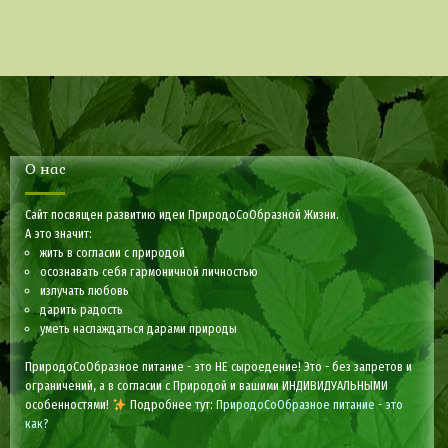
О нас
Сайт посвящен развитию идеи ПриродоСоОбразной Жизни.
А это значит:
жить в согласии с природой
осознавать себя гармоничной личностью
излучать любовь
дарить радость
уметь наслаждаться дарами природы
ПриродоСоОбразное питание - это НЕ сыроедение! Это - без запретов и
ограничений, а в согласии с Природой и вашими ИНДИВИДУАЛЬНЫМИ
особенностями!
Подробнее тут:
ПриродоСоОбразное питание - это
как?