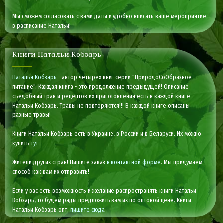
Мы сможем согласовать с вами даты и удобно вписать ваше мероприятие
в расписание Натальи!
Книги Натальи Кобзарь
Наталья Кобзарь
- автор четырех книг серии "ПриродоСоОбразное
питание". Каждая книга - это продолжение предыдущей! Описание
съедобный трав и рецептов их приготовления есть в каждой книге
Натальи Кобзарь. Травы не повторяются!!! В каждой книге описаны
разные травы!
Книги Натальи Кобзарь есть в Украине, в России и в Беларуси. Их можно
купить
тут
Жители других стран! Пишите заказ
в контактной форме
. Мы придумаем
способ как вам их отправить!
Если у вас есть возможность и желание распространять книги Натальи
Кобзарь, то будем рады предложить вам их по оптовой цене. Книги
Натальи Кобзарь опт:
пишите сюда