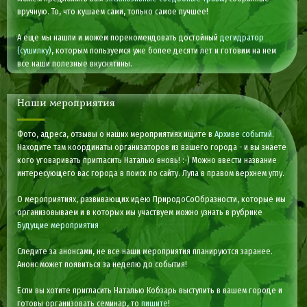
вручную. То, что кушаем сами, только самое лучшее!
А еще мы нашли и можем порекомендовать достойный
дегидратор
(сушилку)
, которым пользуемся уже более десяти лет и готовим на нем
все наши полезные вкуснятины.
Наши мероприятия
Фото, адреса, отзывы о наших мероприятиях ищите в
Архиве событий
.
Находите там координаты организаторов из вашего города - и вы знаете
кого уговаривать пригласить Наталью вновь! :-) Можно ввести название
интересующего вас города в поиск по сайту. Лупа в правом верхнем углу.
О мероприятиях, развивающих идею ПриродоСоОбразности, которые мы
организовываем и в которых мы участвуем можно узнать в рубрике
Будущие мероприятия
Следите за анонсами, не все наши мероприятия планируются заранее.
Анонс может появиться за неделю до события!
Если вы хотите пригласить Наталью Кобзарь выступить в вашем городе и
готовы организовать семинар, то
пишите
!