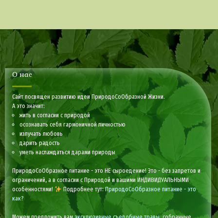
О нас
Сайт посвящен развитию идеи ПриродоСоОбразной Жизни.
А это значит:
жить в согласии с природой
осознавать себя гармоничной личностью
излучать любовь
дарить радость
уметь наслаждаться дарами природы
ПриродоСоОбразное питание - это НЕ сыроедение! Это - без запретов и
ограничений, а в согласии с Природой и вашими ИНДИВИДУАЛЬНЫМИ
особенностями!
Подробнее тут:
ПриродоСоОбразное питание - это
как?
Можем предложить вам
эксклюзивные съедобные травы
, собранные