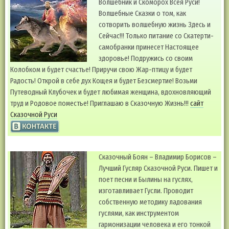
Волшебник и Скоморох Всея Руси!
Волшебные Сказки о том, как
сотворить волшебную жизнь Здесь и
Сейчас!!! Только питание со Скатерти-
самобранки принесет Настоящее
здоровье! Подружись со своим
Колобком и будет счастье! Приручи свою Жар-птицу и будет
Радость! Открой в себе дух Кощея и будет Безсмертие! Возьми
Путеводный Клубочек и будет любимая женщина, вдохновляющий
труд и Родовое поместье! Приглашаю в Сказочную Жизнь!!!
сайт
Сказочной Руси
Сказочный Боян – Владимир Борисов –
Лучший Гусляр Сказочной Руси. Пишет и
поет песни и Былины на гуслях,
изготавливает Гусли. Проводит
собственную методику ладования
гуслями, как инструментом
гармонизации человека и его тонкой