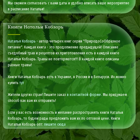
Мы сможем согласовать с вами даты и удобно вписать ваше мероприятие
в расписание Натальи!
Книги Натальи Кобзарь
Наталья Кобзарь
- автор четырех книг серии "ПриродоСоОбразное
питание". Каждая книга - это продолжение предыдущей! Описание
съедобный трав и рецептов их приготовления есть в каждой книге
Натальи Кобзарь. Травы не повторяются!!! В каждой книге описаны
разные травы!
Книги Натальи Кобзарь есть в Украине, в России и в Беларуси. Их можно
купить
тут
Жители других стран! Пишите заказ
в контактной форме
. Мы придумаем
способ как вам их отправить!
Если у вас есть возможность и желание распространять книги Натальи
Кобзарь, то будем рады предложить вам их по оптовой цене. Книги
Натальи Кобзарь опт:
пишите сюда