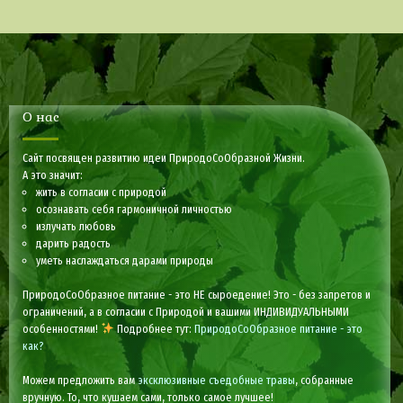
О нас
Сайт посвящен развитию идеи ПриродоСоОбразной Жизни.
А это значит:
жить в согласии с природой
осознавать себя гармоничной личностью
излучать любовь
дарить радость
уметь наслаждаться дарами природы
ПриродоСоОбразное питание - это НЕ сыроедение! Это - без запретов и
ограничений, а в согласии с Природой и вашими ИНДИВИДУАЛЬНЫМИ
особенностями!
Подробнее тут:
ПриродоСоОбразное питание - это
как?
Можем предложить вам
эксклюзивные съедобные травы
, собранные
вручную. То, что кушаем сами, только самое лучшее!