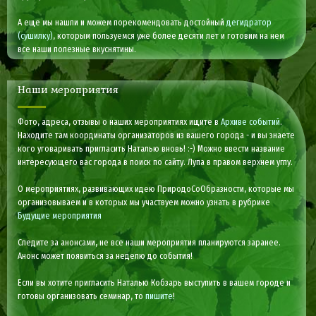
А еще мы нашли и можем порекомендовать достойный
дегидратор
(сушилку)
, которым пользуемся уже более десяти лет и готовим на нем
все наши полезные вкуснятины.
Наши мероприятия
Фото, адреса, отзывы о наших мероприятиях ищите в
Архиве событий
.
Находите там координаты организаторов из вашего города - и вы знаете
кого уговаривать пригласить Наталью вновь! :-) Можно ввести название
интересующего вас города в поиск по сайту. Лупа в правом верхнем углу.
О мероприятиях, развивающих идею ПриродоСоОбразности, которые мы
организовываем и в которых мы участвуем можно узнать в рубрике
Будущие мероприятия
Следите за анонсами, не все наши мероприятия планируются заранее.
Анонс может появиться за неделю до события!
Если вы хотите пригласить Наталью Кобзарь выступить в вашем городе и
готовы организовать семинар, то
пишите
!