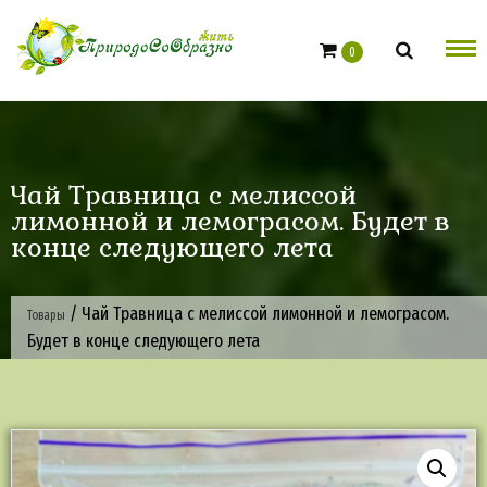
Skip
to
0
content
Чай Травница с мелиссой
лимонной и лемограсом. Будет в
конце следующего лета
/
Чай Травница с мелиссой лимонной и лемограсом.
Товары
Будет в конце следующего лета