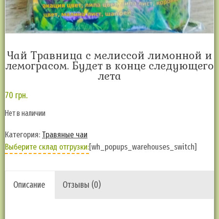
Чай Травница с мелиссой лимонной и
лемограсом. Будет в конце следующего
лета
70
грн.
Нет в наличии
Категория:
Травяные чаи
Выберите склад отгрузки:
[wh_popups_warehouses_switch]
Описание
Отзывы (0)