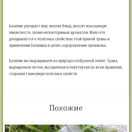
К сожалению, эта зелёная еда закончилась. По мере вырастания
появится в наличии и зелень и описание ее восхитительных
свойств.
Базилик улучшает вкус многих блюд, вносит изысканную
пикантность своим неповторимым ароматом. Мало кто
догадывается о полезных свойствах этой пряной травы и
применении базилика в целях оздоровления организма.
Базилик мы выращиваем на природосообразной земле. Трава,
выращенная летом, высушенная и перетертая по всем правилам,
сохраняет максимум полезных свойств.
Похожие