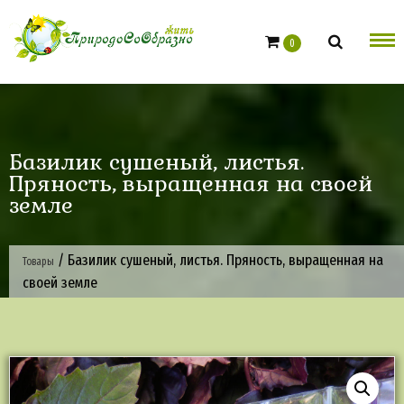
Skip
to
0
content
Базилик сушеный, листья.
Пряность, выращенная на своей
земле
/
Базилик сушеный, листья. Пряность, выращенная на
Товары
своей земле