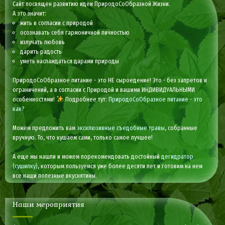
Сайт посвящен развитию идеи ПриродоСоОбразной Жизни.
А это значит:
жить в согласии с природой
осознавать себя гармоничной личностью
излучать любовь
дарить радость
уметь наслаждаться дарами природы
ПриродоСоОбразное питание - это НЕ сыроедение! Это - без запретов и
ограничений, а в согласии с Природой и вашими ИНДИВИДУАЛЬНЫМИ
особенностями!
Подробнее тут:
ПриродоСоОбразное питание - это
как?
Можем предложить вам
эксклюзивные съедобные травы
, собранные
вручную. То, что кушаем сами, только самое лучшее!
А еще мы нашли и можем порекомендовать достойный
дегидратор
(сушилку)
, которым пользуемся уже более десяти лет и готовим на нем
все наши полезные вкуснятины.
Наши мероприятия