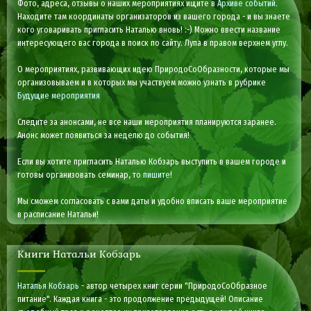
Фото, адреса, отзывы о наших мероприятиях ищите в
Архиве событий
.
Находите там координаты организаторов из вашего города - и вы знаете
кого уговаривать пригласить Наталью вновь! :-) Можно ввести название
интересующего вас города в поиск по сайту. Лупа в правом верхнем углу.
О мероприятиях, развивающих идею ПриродоСоОбразности, которые мы
организовываем и в которых мы участвуем можно узнать в рубрике
Будущие мероприятия
Следите за анонсами, не все наши мероприятия планируются заранее.
Анонс может появиться за неделю до события!
Если вы хотите пригласить Наталью Кобзарь выступить в вашем городе и
готовы организовать семинар, то
пишите
!
Мы сможем согласовать с вами даты и удобно вписать ваше мероприятие
в расписание Натальи!
Книги Натальи Кобзарь
Наталья Кобзарь
- автор четырех книг серии "ПриродоСоОбразное
питание". Каждая книга - это продолжение предыдущей! Описание