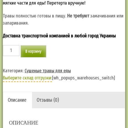
мягкие части для еды! Перетерта вручную!
Травы полностью готовы в пищу.
Не требуют
замачивания или
запаривания.
Доставка транспортной компанией в любой город Украины
Количество
В корзину
товара
Дайкон,
зелень
Категория:
Сушеные травы для еды
-
Выберите склад отгрузки:
[wh_popups_warehouses_switch]
очистит
почки,
печень,
Описание
Отзывы (0)
кишечник
ОПИСАНИЕ