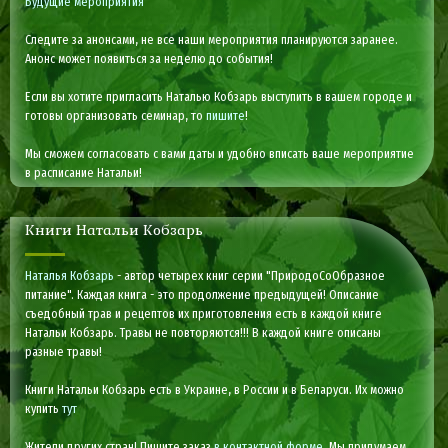
Будущие мероприятия
Следите за анонсами, не все наши мероприятия планируются заранее.
Анонс может появиться за неделю до события!
Если вы хотите пригласить Наталью Кобзарь выступить в вашем городе и
готовы организовать семинар, то
пишите
!
Мы сможем согласовать с вами даты и удобно вписать ваше мероприятие
в расписание Натальи!
Книги Натальи Кобзарь
Наталья Кобзарь
- автор четырех книг серии "ПриродоСоОбразное
питание". Каждая книга - это продолжение предыдущей! Описание
съедобный трав и рецептов их приготовления есть в каждой книге
Натальи Кобзарь. Травы не повторяются!!! В каждой книге описаны
разные травы!
Книги Натальи Кобзарь есть в Украине, в России и в Беларуси. Их можно
купить
тут
Жители других стран! Пишите заказ
в контактной форме
. Мы придумаем