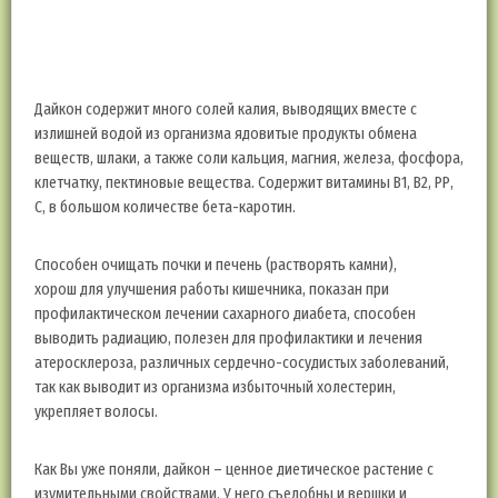
К сожалению, эта зелёная еда закончилась. По мере вырастания
появится в наличии и зелень и описание ее восхитительных
свойств.
Дайкон содержит много солей калия, выводящих вместе с
излишней водой из организма ядовитые продукты обмена
веществ, шлаки, а также соли кальция, магния, железа, фосфора,
клетчатку, пектиновые вещества. Содержит витамины В1, В2, РР,
С, в большом количестве бета-каротин.
Способен очищать почки и печень (растворять камни),
хорош для улучшения работы кишечника, показан при
профилактическом лечении сахарного диабета, способен
выводить радиацию, полезен для профилактики и лечения
атеросклероза, различных сердечно-сосудистых заболеваний,
так как выводит из организма избыточный холестерин,
укрепляет волосы.
Как Вы уже поняли, дайкон – ценное диетическое растение с
изумительными свойствами. У него съедобны и вершки и