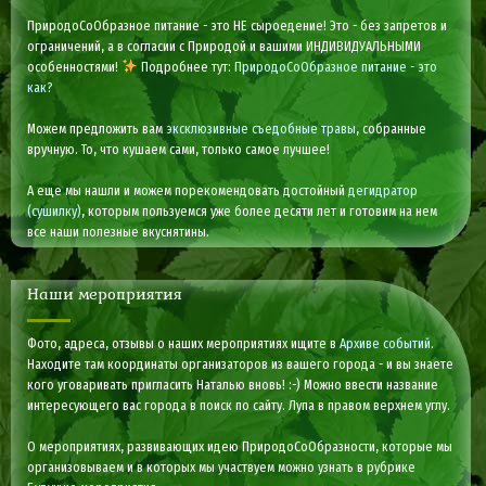
ПриродоСоОбразное питание - это НЕ сыроедение! Это - без запретов и
ограничений, а в согласии с Природой и вашими ИНДИВИДУАЛЬНЫМИ
особенностями!
Подробнее тут:
ПриродоСоОбразное питание - это
как?
Можем предложить вам
эксклюзивные съедобные травы
, собранные
вручную. То, что кушаем сами, только самое лучшее!
А еще мы нашли и можем порекомендовать достойный
дегидратор
(сушилку)
, которым пользуемся уже более десяти лет и готовим на нем
все наши полезные вкуснятины.
Наши мероприятия
Фото, адреса, отзывы о наших мероприятиях ищите в
Архиве событий
.
Находите там координаты организаторов из вашего города - и вы знаете
кого уговаривать пригласить Наталью вновь! :-) Можно ввести название
интересующего вас города в поиск по сайту. Лупа в правом верхнем углу.
О мероприятиях, развивающих идею ПриродоСоОбразности, которые мы
организовываем и в которых мы участвуем можно узнать в рубрике