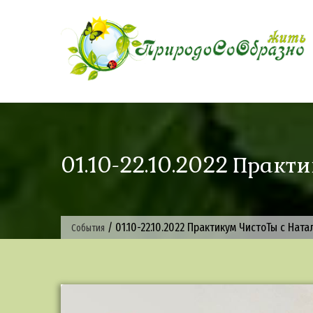
Skip
to
content
01.10-22.10.2022 Прак
/
01.10-22.10.2022 Практикум ЧистоТы с Нат
События