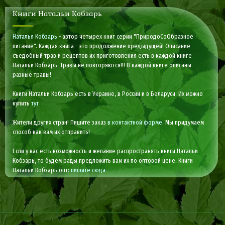
Книги Натальи Кобзарь
Наталья Кобзарь
- автор четырех книг серии "ПриродоСоОбразное
питание". Каждая книга - это продолжение предыдущей! Описание
съедобный трав и рецептов их приготовления есть в каждой книге
Натальи Кобзарь. Травы не повторяются!!! В каждой книге описаны
разные травы!
Книги Натальи Кобзарь есть в Украине, в России и в Беларуси. Их можно
купить
тут
Жители других стран! Пишите заказ
в контактной форме
. Мы придумаем
способ как вам их отправить!
Если у вас есть возможность и желание распространять книги Натальи
Кобзарь, то будем рады предложить вам их по оптовой цене. Книги
Натальи Кобзарь опт:
пишите сюда