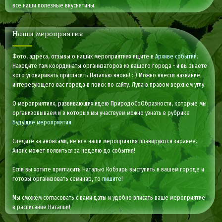
все наши полезные вкуснятины.
Наши мероприятия
Фото, адреса, отзывы о наших мероприятиях ищите в
Архиве событий
.
Находите там координаты организаторов из вашего города - и вы знаете
кого уговаривать пригласить Наталью вновь! :-) Можно ввести название
интересующего вас города в поиск по сайту. Лупа в правом верхнем углу.
О мероприятиях, развивающих идею ПриродоСоОбразности, которые мы
организовываем и в которых мы участвуем можно узнать в рубрике
Будущие мероприятия
Следите за анонсами, не все наши мероприятия планируются заранее.
Анонс может появиться за неделю до события!
Если вы хотите пригласить Наталью Кобзарь выступить в вашем городе и
готовы организовать семинар, то
пишите
!
Мы сможем согласовать с вами даты и удобно вписать ваше мероприятие
в расписание Натальи!