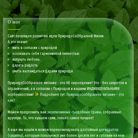
О нас
Сайт посвящен развитию идеи ПриродоСоОбразной Жизни.
А это значит:
жить в согласии с природой
осознавать себя гармоничной личностью
излучать любовь
дарить радость
уметь наслаждаться дарами природы
ПриродоСоОбразное питание - это НЕ сыроедение! Это - без запретов и
ограничений, а в согласии с Природой и вашими ИНДИВИДУАЛЬНЫМИ
особенностями!
Подробнее тут:
ПриродоСоОбразное питание - это
как?
Можем предложить вам
эксклюзивные съедобные травы
, собранные
вручную. То, что кушаем сами, только самое лучшее!
А еще мы нашли и можем порекомендовать достойный
дегидратор
(сушилку)
, которым пользуемся уже более десяти лет и готовим на нем