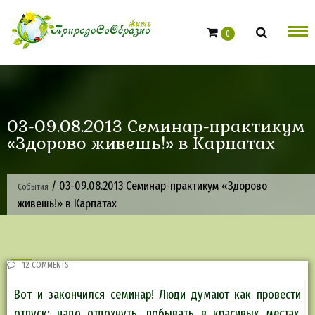
Skip
to
0
content
03-09.08.2013 Семинар-практикум
«Здорово живешь!» в Карпатах
/
03-09.08.2013 Семинар-практикум «Здорово
События
живешь!» в Карпатах
12 COMMENTS
Вот и закончился семинар! Люди думают как провести
отпуск: надо отдохнуть, побывать в красивых местах,