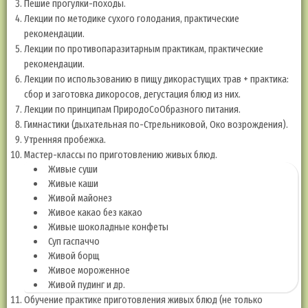
Пешие прогулки-походы.
Лекции по методике сухого голодания, практические
рекомендации.
Лекции по противопаразитарным практикам, практические
рекомендации.
Лекции по использованию в пищу дикорастущих трав + практика:
сбор и заготовка дикоросов, дегустация блюд из них.
Лекции по принципам ПриродоСоОбразного питания.
Гимнастики (дыхательная по-Стрельниковой, Око возрождения).
Утренняя пробежка.
Мастер-классы по приготовлению живых блюд.
Живые суши
Живые каши
Живой майонез
Живое какао без какао
Живые шоколадные конфеты
Суп гаспаччо
Живой борщ
Живое мороженное
Живой пудинг и др.
Обучение практике приготовления живых блюд (не только