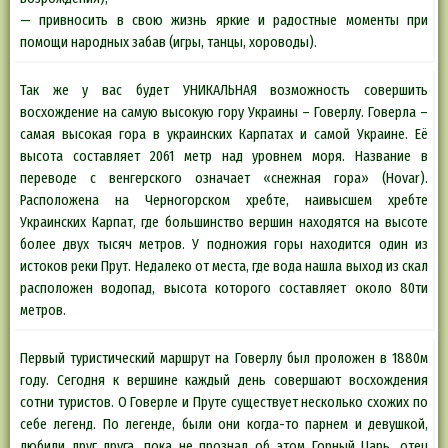
— привносить в свою жизнь яркие и радостные моменты при
помощи народных забав (игры, танцы, хороводы).
Так же у вас будет УНИКАЛЬНАЯ возможность совершить
восхождение на самую высокую гору Украины – Говерлу. Говерла –
самая высокая гора в украинских Карпатах и самой Украине. Её
высота составляет 2061 метр над уровнем моря. Название в
переводе с венгерского означает «снежная гора» (Hovar).
Расположена на Черногорском хребте, наивысшем хребте
Украинских Карпат, где большинство вершин находятся на высоте
более двух тысяч метров. У подножия горы находится один из
истоков реки Прут. Недалеко от места, где вода нашла выход из скал
расположен водопад, высота которого составляет около 80ти
метров.
Первый туристический маршрут на Говерлу был проложен в 1880м
году. Сегодня к вершине каждый день совершают восхождения
сотни туристов. О Говерле и Пруте существует несколько схожих по
себе легенд. По легенде, были они когда-то парнем и девушкой,
любили друг друга, пока не прознал об этом Горный Царь, отец