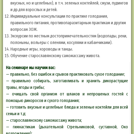
вкусных, но и целебных), в т.ч. зеленых коктейлей, смузи, пудингов
и др.для взрослых и детей.
Индивидуальные консультации по практике голодания,
правильного питания, противопаразитарным практикам и другим
вопросам ЗОЖ.
Экскурсии по местным достопримечательностям (водопады, реки,
полоныны, вольеры с оленями, косулями и кабанчиками).
Народные игры, хороводы и танцы.
Обучение старославянскому самомассажу живота.
На семинаре мы научим вас:
— правильно, без ошибок и срывов практиковать сухое голодание;
— правильно собирать, заготавливать и хранить дикорастущие
травы, ягоды и грибы;
— очищать свой организм от шлаков и непрошеных гостей с
помощью дикоросов и сухого голодания;
— готовить вкусные и целебные блюда и зеленые коктейли для всей
семьи и т.д;
— старославянскому самомассажу живота;
— гимнастикам (дыхательной Стрельниковой, суставной, Око
возрождения);