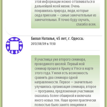
этой информации можно отталкиваться в
дальнейшей моей жизни. Очень
понравилась природа, люди, которые
сюда приехали — самые замечательные из
замечательных. Я точно буду скучать,
спасибо всем.
Билал Наталья, 45 лет, г. Одесса.
:
2013/08/09 в 11:50
Я участница уже второго семинара,
проводимого школой. Первый мой
семинар прошел в Крыму в Утесе в марте
этого года. У меня есть возможность
сравнить два семинара одной
направленности. Первое — значительно
улучшилась организация семинара, второе
— программа, предложенная участникам
оказалась более обширной и включала
много новых тем. Наше время практически
полностью было занято лекциями и