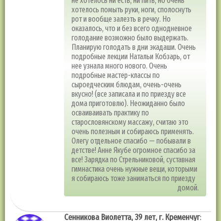
не хотелось ни есть, ни пить, но очень
хотелось помыть руки, ноги, сполоснуть
рот и вообще залезть в речку. Но
оказалось, что и без всего однодневное
голодание возможно было выдержать.
Планирую голодать в дни экадаши. Очень
подробные лекции Натальи Кобзарь, от
нее узнала много нового. Очень
подробные мастер-классы по
сыроедческим блюдам, очень-очень
вкусно! (все записала и по приезду все
дома приготовлю). Неожиданно было
осваиваивать практику по
старословянскому массажу, считаю это
очень полезным и собираюсь применять.
Олегу отдельное спасибо — побывали в
детстве! Анне Якубе огромное спасибо за
все! Зарядка по Стрельниковой, суставная
гимнастика очень нужные вещи, которыми
я собираюсь тоже заниматься по приезду
домой.
Сенникова Виолетта, 39 лет, г. Кременчуг
: