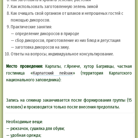
Как использовать заготовленную зелень зимой
Как очищать свой организм от шлаков и непрошеных гостей с
помощью дикоросов.
Практические занятия:
— определение дикоросов в природе
— сбор дикоросов, приготовление из них блюд и дегустация
— заготовка дикоросов на зиму.
Ответы на вопросы, индивидуальное консультирование.
Место проведения:
Карпаты, г.Яремче, хутор Багривцы, частная
гостиница «
Карпатский пейзаж
» (территория Карпатского
национального заповедника):
Стоимость семинара с проживанием + зеленые коктейли утром и
вечером + дегустация блюд на мастер-классах 3000 грн.
Запись на семинар заканчивается после формирования группы (15
человек) и производится только после внесения предоплаты.
Необходимые вещи:
— рюкзачок, сушилка для обуви;
— удобная одежда;