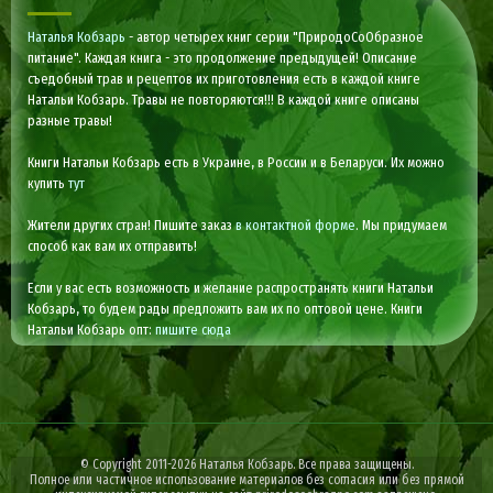
Наталья Кобзарь
- автор четырех книг серии "ПриродоСоОбразное
питание". Каждая книга - это продолжение предыдущей! Описание
съедобный трав и рецептов их приготовления есть в каждой книге
Натальи Кобзарь. Травы не повторяются!!! В каждой книге описаны
разные травы!
Книги Натальи Кобзарь есть в Украине, в России и в Беларуси. Их можно
купить
тут
Жители других стран! Пишите заказ
в контактной форме
. Мы придумаем
способ как вам их отправить!
Если у вас есть возможность и желание распространять книги Натальи
Кобзарь, то будем рады предложить вам их по оптовой цене. Книги
Натальи Кобзарь опт:
пишите сюда
© Copyright 2011-2026 Наталья Кобзарь. Все права защищены.
Полное или частичное использование материалов без согласия или без прямой