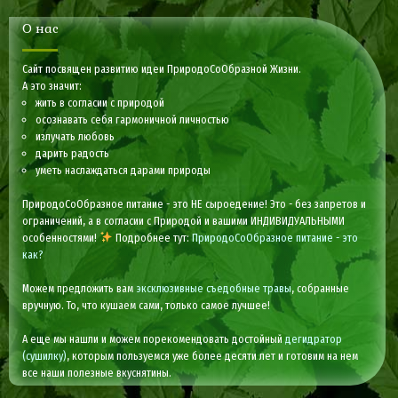
О нас
Сайт посвящен развитию идеи ПриродоСоОбразной Жизни.
А это значит:
жить в согласии с природой
осознавать себя гармоничной личностью
излучать любовь
дарить радость
уметь наслаждаться дарами природы
ПриродоСоОбразное питание - это НЕ сыроедение! Это - без запретов и
ограничений, а в согласии с Природой и вашими ИНДИВИДУАЛЬНЫМИ
особенностями!
Подробнее тут:
ПриродоСоОбразное питание - это
как?
Можем предложить вам
эксклюзивные съедобные травы
, собранные
вручную. То, что кушаем сами, только самое лучшее!
А еще мы нашли и можем порекомендовать достойный
дегидратор
(сушилку)
, которым пользуемся уже более десяти лет и готовим на нем
все наши полезные вкуснятины.