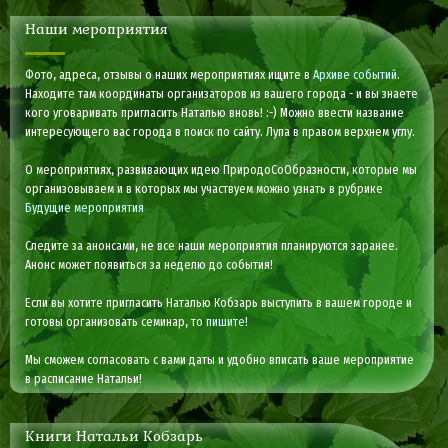
Наши мероприятия
Фото, адреса, отзывы о наших мероприятиях ищите в
Архиве событий
.
Находите там координаты организаторов из вашего города - и вы знаете
кого уговаривать пригласить Наталью вновь! :-) Можно ввести название
интересующего вас города в поиск по сайту. Лупа в правом верхнем углу.
О мероприятиях, развивающих идею ПриродоСоОбразности, которые мы
организовываем и в которых мы участвуем можно узнать в рубрике
Будущие мероприятия
Следите за анонсами, не все наши мероприятия планируются заранее.
Анонс может появиться за неделю до события!
Если вы хотите пригласить Наталью Кобзарь выступить в вашем городе и
готовы организовать семинар, то
пишите
!
Мы сможем согласовать с вами даты и удобно вписать ваше мероприятие
в расписание Натальи!
Книги Натальи Кобзарь