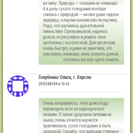
на зиму. Природа — словами не опишешь!
А в день сухого голодания вообще
слилась с природой — на мне даже сидела
ящерица, а паучки начали плести паутину.
Рада, что научилась дыхательной
гимнастике Стрельниковой, надеюсь
делать ее регулярно и решить свои
проблемы с носоглоткой. Дни пролетали
очень быстро, я даже не заметила, что
уже конец семинара, жаль уезжать домой,
хотелось бы еще здесь пожить.
Голубенко Ольга, г. Херсон
:
2013/08/09 в 12:45
Очень понравилось, тебе дома буду
переводить всех на сыроедческое
питание. О таком здоровом питании не
знала, очень хочется научится
практиковать сухое голодание и быть
здоровой. Спасибо, что выбрали отличное