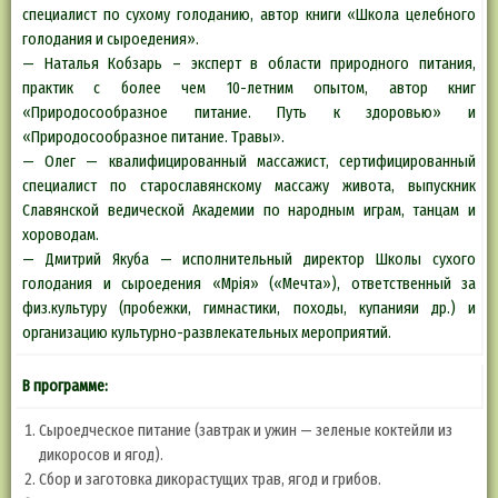
специалист по сухому голоданию, автор книги «Школа целебного
голодания и сыроедения».
— Наталья Кобзарь – эксперт в области природного питания,
практик с более чем 10-летним опытом, автор книг
«Природосообразное питание. Путь к здоровью» и
«Природосообразное питание. Травы».
— Олег — квалифицированный массажист, сертифицированный
специалист по старославянскому массажу живота, выпускник
Славянской ведической Академии по народным играм, танцам и
хороводам.
— Дмитрий Якуба — исполнительный директор Школы сухого
голодания и сыроедения «Мрiя» («Мечта»), ответственный за
физ.культуру (пробежки, гимнастики, походы, купанияи др.) и
организацию культурно-развлекательных мероприятий.
В программе:
Сыроедческое питание (завтрак и ужин — зеленые коктейли из
дикоросов и ягод).
Сбор и заготовка дикорастущих трав, ягод и грибов.