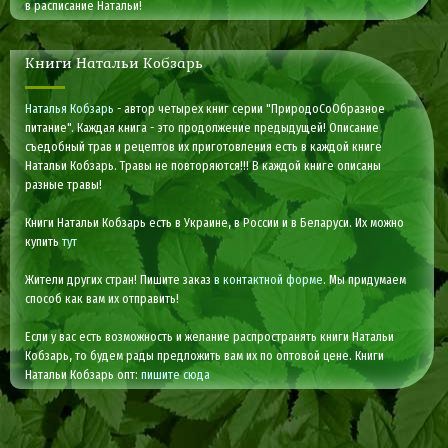
в расписание Натальи!
Книги Натальи Кобзарь
Наталья Кобзарь
- автор четырех книг серии "ПриродоСоОбразное
питание". Каждая книга - это продолжение предыдущей! Описание
съедобный трав и рецептов их приготовления есть в каждой книге
Натальи Кобзарь. Травы не повторяются!!! В каждой книге описаны
разные травы!
Книги Натальи Кобзарь есть в Украине, в России и в Беларуси. Их можно
купить
тут
Жители других стран! Пишите заказ
в контактной форме
. Мы придумаем
способ как вам их отправить!
Если у вас есть возможность и желание распространять книги Натальи
Кобзарь, то будем рады предложить вам их по оптовой цене. Книги
Натальи Кобзарь опт:
пишите сюда