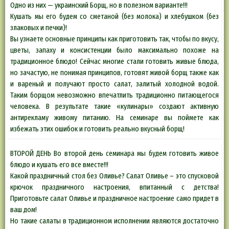
Одно из них — украинский Борщ, но в полезном варианте!!!
Кушать мы его будем со сметаной (без молока) и хлебушком (без
злаковых и печки)!
Вы узнаете основные принципы как приготовить так, чтобы по вкусу,
цветы, запаху и консистенции было максимально похоже на
традиционное блюдо! Сейчас многие стали готовить живые блюда,
но зачастую, не понимая принципов, готовят живой борщ также как
и вареный и получают просто салат, залитый холодной водой.
Таким борщом невозможно впечатлить традиционно питающегося
человека. В результате такие «кулинары» создают активную
антирекламу живому питанию. На семинаре вы поймете как
избежать этих ошибок и готовить реально вкусный борщ!
ВТОРОЙ ДЕНЬ Во второй день семинара мы будем готовить живое
блюдо и кушать его все вместе!!!
Какой праздничный стол без Оливье? Салат Оливье – это спусковой
крючок праздничного настроения, впитанный с детства!
Приготовьте салат Оливье и праздничное настроение само придет в
ваш дом!
Но такие салаты в традиционном исполнении являются достаточно