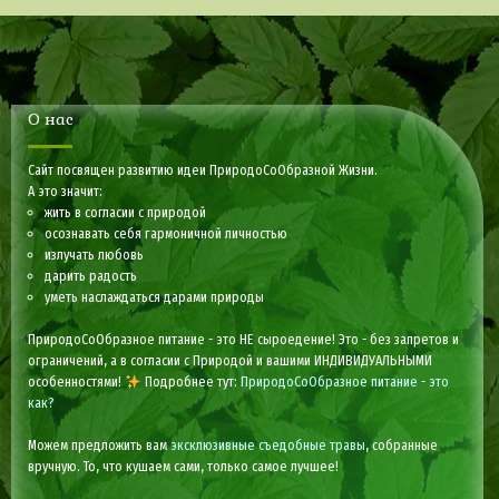
О нас
Сайт посвящен развитию идеи ПриродоСоОбразной Жизни.
А это значит:
жить в согласии с природой
осознавать себя гармоничной личностью
излучать любовь
дарить радость
уметь наслаждаться дарами природы
ПриродоСоОбразное питание - это НЕ сыроедение! Это - без запретов и
ограничений, а в согласии с Природой и вашими ИНДИВИДУАЛЬНЫМИ
особенностями!
Подробнее тут:
ПриродоСоОбразное питание - это
как?
Можем предложить вам
эксклюзивные съедобные травы
, собранные
вручную. То, что кушаем сами, только самое лучшее!