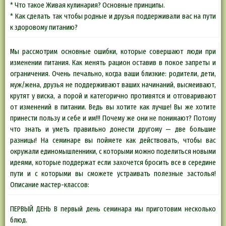
* Что такое Живая кулинария? Основные принципы.
* Как сделать так чтобы родные и друзья поддерживали вас на пути
к здоровому питанию?
Мы рассмотрим основные ошибки, которые совершают люди при
изменении питания. Как менять рацион оставив в покое запреты и
ограничения. Очень печально, когда ваши близкие: родители, дети,
муж/жена, друзья не поддерживают ваших начинаний, высмеивают,
крутят у виска, а порой и категорично противятся и отговаривают
от изменений в питании. Ведь вы хотите как лучше! Вы же хотите
принести пользу и себе и им!!! Почему же они не понимают? Потому
что знать и уметь правильно донести другому — две большие
разницы! На семинаре вы поймете как действовать, чтобы вас
окружали единомышленники, с которыми можно поделиться новыми
идеями, которые поддержат если захочется бросить все в середине
пути и с которыми вы сможете устраивать полезные застолья!
Описание мастер-классов:
ПЕРВЫЙ ДЕНЬ В первый день семинара мы приготовим несколько
блюд.