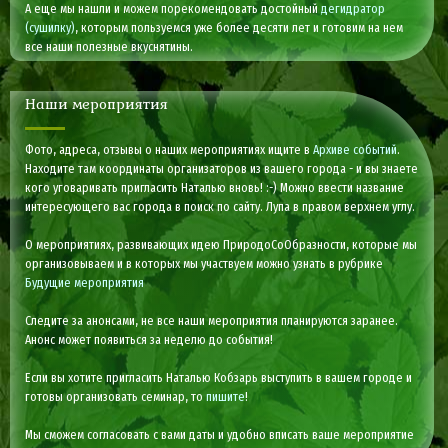
А еще мы нашли и можем порекомендовать достойный
дегидратор
(сушилку)
, которым пользуемся уже более десяти лет и готовим на нем
все наши полезные вкуснятины.
Наши мероприятия
Фото, адреса, отзывы о наших мероприятиях ищите в
Архиве событий
.
Находите там координаты организаторов из вашего города - и вы знаете
кого уговаривать пригласить Наталью вновь! :-) Можно ввести название
интересующего вас города в поиск по сайту. Лупа в правом верхнем углу.
О мероприятиях, развивающих идею ПриродоСоОбразности, которые мы
организовываем и в которых мы участвуем можно узнать в рубрике
Будущие мероприятия
Следите за анонсами, не все наши мероприятия планируются заранее.
Анонс может появиться за неделю до события!
Если вы хотите пригласить Наталью Кобзарь выступить в вашем городе и
готовы организовать семинар, то
пишите
!
Мы сможем согласовать с вами даты и удобно вписать ваше мероприятие