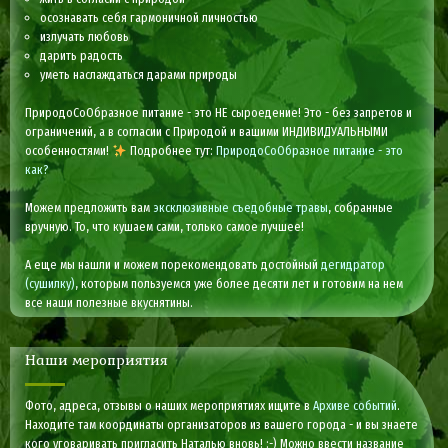
осознавать себя гармоничной личностью
излучать любовь
дарить радость
уметь наслаждаться дарами природы
ПриродоСоОбразное питание - это НЕ сыроедение! Это - без запретов и
ограничений, а в согласии с Природой и вашими ИНДИВИДУАЛЬНЫМИ
особенностями!
Подробнее тут:
ПриродоСоОбразное питание - это
как?
Можем предложить вам
эксклюзивные съедобные травы
, собранные
вручную. То, что кушаем сами, только самое лучшее!
А еще мы нашли и можем порекомендовать достойный
дегидратор
(сушилку)
, которым пользуемся уже более десяти лет и готовим на нем
все наши полезные вкуснятины.
Наши мероприятия
Фото, адреса, отзывы о наших мероприятиях ищите в
Архиве событий
.
Находите там координаты организаторов из вашего города - и вы знаете
кого уговаривать пригласить Наталью вновь! :-) Можно ввести название