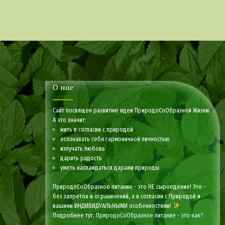
О нас
Сайт посвящен развитию идеи ПриродоСоОбразной Жизни.
А это значит:
жить в согласии с природой
осознавать себя гармоничной личностью
излучать любовь
дарить радость
уметь наслаждаться дарами природы
ПриродоСоОбразное питание - это НЕ сыроедение! Это -
без запретов и ограничений, а в согласии с Природой и
вашими ИНДИВИДУАЛЬНЫМИ особенностями!
Подробнее тут:
ПриродоСоОбразное питание - это как?