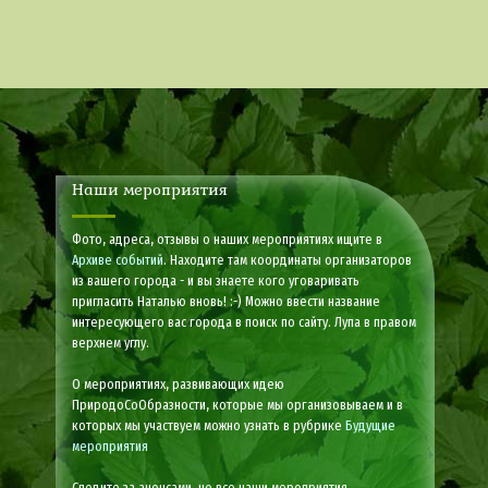
Наши мероприятия
Фото, адреса, отзывы о наших мероприятиях ищите в
Архиве событий
. Находите там координаты организаторов
из вашего города - и вы знаете кого уговаривать
пригласить Наталью вновь! :-) Можно ввести название
интересующего вас города в поиск по сайту. Лупа в правом
верхнем углу.
О мероприятиях, развивающих идею
ПриродоСоОбразности, которые мы организовываем и в
которых мы участвуем можно узнать в рубрике
Будущие
мероприятия
Следите за анонсами, не все наши мероприятия