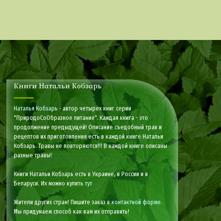
Книги Натальи Кобзарь
Наталья Кобзарь
- автор четырех книг серии
"ПриродоСоОбразное питание". Каждая книга - это
продолжение предыдущей! Описание съедобный трав и
рецептов их приготовления есть в каждой книге Натальи
Кобзарь. Травы не повторяются!!! В каждой книге описаны
разные травы!
Книги Натальи Кобзарь есть в Украине, в России и в
Беларуси. Их можно купить
тут
Жители других стран! Пишите заказ
в контактной форме
.
Мы придумаем способ как вам их отправить!