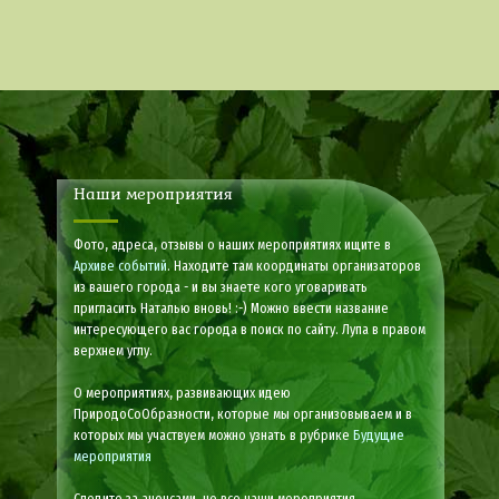
Наши мероприятия
Фото, адреса, отзывы о наших мероприятиях ищите в
Архиве событий
. Находите там координаты организаторов
из вашего города - и вы знаете кого уговаривать
пригласить Наталью вновь! :-) Можно ввести название
интересующего вас города в поиск по сайту. Лупа в правом
верхнем углу.
О мероприятиях, развивающих идею
ПриродоСоОбразности, которые мы организовываем и в
которых мы участвуем можно узнать в рубрике
Будущие
мероприятия
Следите за анонсами, не все наши мероприятия