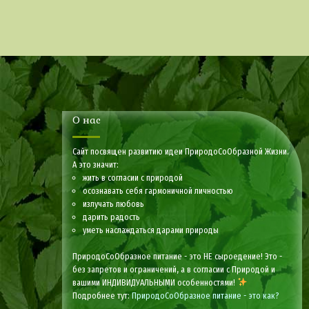
О нас
Сайт посвящен развитию идеи ПриродоСоОбразной Жизни.
А это значит:
жить в согласии с природой
осознавать себя гармоничной личностью
излучать любовь
дарить радость
уметь наслаждаться дарами природы
ПриродоСоОбразное питание - это НЕ сыроедение! Это -
без запретов и ограничений, а в согласии с Природой и
вашими ИНДИВИДУАЛЬНЫМИ особенностями!
Подробнее тут:
ПриродоСоОбразное питание - это как?