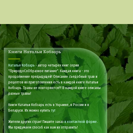
Книги Натальи Кобзарь
Наталья Кобзарь
- автор четырех книг серии
"ПриродоСоОбразное питание". Каждая книга - это
продолжение предыдущей! Описание съедобный трав и
рецептов их приготовления есть в каждой книге Натальи
Кобзарь. Травы не повторяются!!! В каждой книге описаны
разные травы!
Книги Натальи Кобзарь есть в Украине, в России и в
Беларуси. Их можно купить
тут
Жители других стран! Пишите заказ
в контактной форме
.
Мы придумаем способ как вам их отправить!