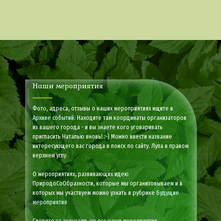
Наши мероприятия
Фото, адреса, отзывы о наших мероприятиях ищите в
Архиве событий
. Находите там координаты организаторов
из вашего города - и вы знаете кого уговаривать
пригласить Наталью вновь! :-) Можно ввести название
интересующего вас города в поиск по сайту. Лупа в правом
верхнем углу.
О мероприятиях, развивающих идею
ПриродоСоОбразности, которые мы организовываем и в
которых мы участвуем можно узнать в рубрике
Будущие
мероприятия
Следите за анонсами, не все наши мероприятия