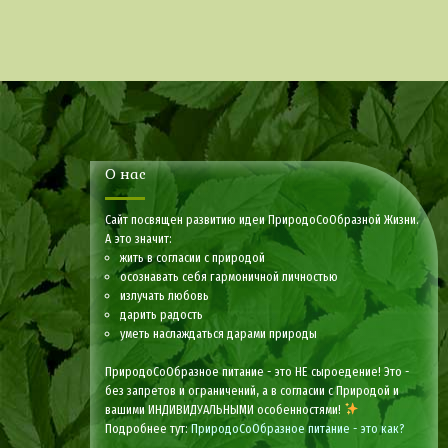
О нас
Сайт посвящен развитию идеи ПриродоСоОбразной Жизни.
А это значит:
жить в согласии с природой
осознавать себя гармоничной личностью
излучать любовь
дарить радость
уметь наслаждаться дарами природы
ПриродоСоОбразное питание - это НЕ сыроедение! Это -
без запретов и ограничений, а в согласии с Природой и
вашими ИНДИВИДУАЛЬНЫМИ особенностями!
Подробнее тут:
ПриродоСоОбразное питание - это как?