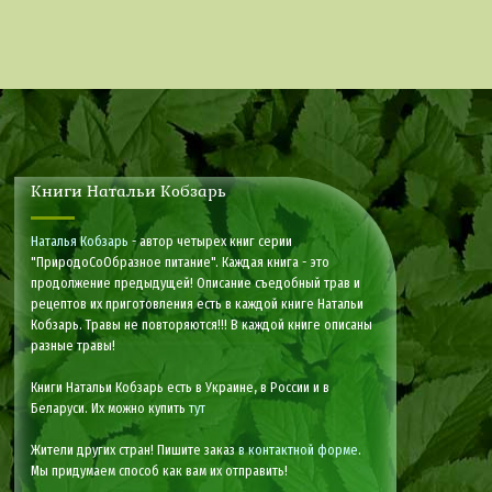
Книги Натальи Кобзарь
Наталья Кобзарь
- автор четырех книг серии
"ПриродоСоОбразное питание". Каждая книга - это
продолжение предыдущей! Описание съедобный трав и
рецептов их приготовления есть в каждой книге Натальи
Кобзарь. Травы не повторяются!!! В каждой книге описаны
разные травы!
Книги Натальи Кобзарь есть в Украине, в России и в
Беларуси. Их можно купить
тут
Жители других стран! Пишите заказ
в контактной форме
.
Мы придумаем способ как вам их отправить!