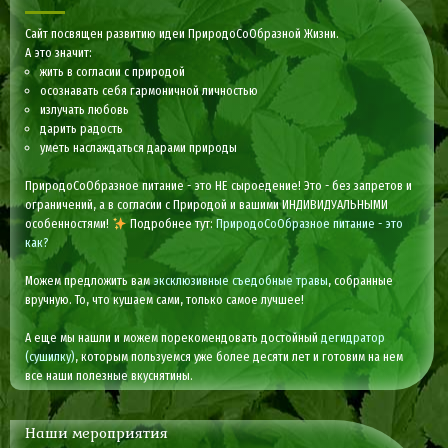
Сайт посвящен развитию идеи ПриродоСоОбразной Жизни.
А это значит:
жить в согласии с природой
осознавать себя гармоничной личностью
излучать любовь
дарить радость
уметь наслаждаться дарами природы
ПриродоСоОбразное питание - это НЕ сыроедение! Это - без запретов и
ограничений, а в согласии с Природой и вашими ИНДИВИДУАЛЬНЫМИ
особенностями!
Подробнее тут:
ПриродоСоОбразное питание - это
как?
Можем предложить вам
эксклюзивные съедобные травы
, собранные
вручную. То, что кушаем сами, только самое лучшее!
А еще мы нашли и можем порекомендовать достойный
дегидратор
(сушилку)
, которым пользуемся уже более десяти лет и готовим на нем
все наши полезные вкуснятины.
Наши мероприятия