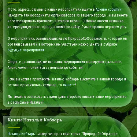
Фото, адреса, отзывы о наших мероприятиях ищите в
Архиве событий
.
Находите там координаты организаторов из вашего города - и вы знаете
кого уговаривать пригласить Наталью вновь! :-) Можно ввести название
интересующего вас города в поиск по сайту. Лупа в правом верхнем углу.
О мероприятиях, развивающих идею ПриродоСоОбразности, которые мы
организовываем и в которых мы участвуем можно узнать в рубрике
Будущие мероприятия
Следите за анонсами, не все наши мероприятия планируются заранее.
Анонс может появиться за неделю до события!
Если вы хотите пригласить Наталью Кобзарь выступить в вашем городе и
готовы организовать семинар, то
пишите
!
Мы сможем согласовать с вами даты и удобно вписать ваше мероприятие
в расписание Натальи!
Книги Натальи Кобзарь
Наталья Кобзарь
- автор четырех книг серии "ПриродоСоОбразное