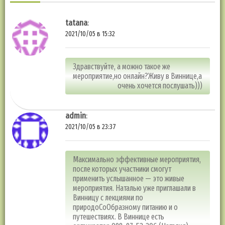
tatana
:
2021/10/05 в 15:32
Здравствуйте, а можно такое же
мероприятие,но онлайн?Живу в Виннице,а
очень хочется послушать)))
admin
:
2021/10/05 в 23:37
Максимально эффективные мероприятия,
после которых участники смогут
применить услышанное — это живые
мероприятия. Наталью уже приглашали в
Винницу с лекциями по
природоСоОбразному питанию и о
путешествиях. В Виннице есть