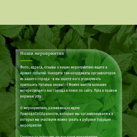
Наши мероприятия
Фото, адреса, отзывы о наших мероприятиях ищите в
Архиве событий
. Находите там координаты организаторов
из вашего города - и вы знаете кого уговаривать
пригласить Наталью вновь! :-) Можно ввести название
интересующего вас города в поиск по сайту. Лупа в правом
верхнем углу.
О мероприятиях, развивающих идею
ПриродоСоОбразности, которые мы организовываем и в
которых мы участвуем можно узнать в рубрике
Будущие
мероприятия
Следите за анонсами, не все наши мероприятия