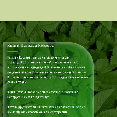
Книги Натальи Кобзарь
Наталья Кобзарь
- автор четырех книг серии
"ПриродоСоОбразное питание". Каждая книга - это
продолжение предыдущей! Описание съедобный трав и
рецептов их приготовления есть в каждой книге Натальи
Кобзарь. Травы не повторяются!!! В каждой книге описаны
разные травы!
Книги Натальи Кобзарь есть в Украине, в России и в
Беларуси. Их можно купить
тут
Жители других стран! Пишите заказ
в контактной форме
.
Мы придумаем способ как вам их отправить!