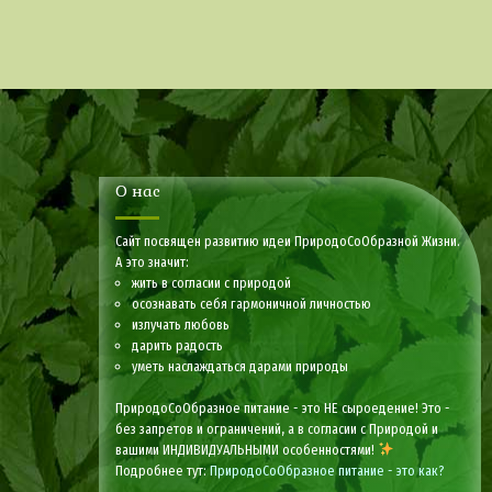
О нас
Сайт посвящен развитию идеи ПриродоСоОбразной Жизни.
А это значит:
жить в согласии с природой
осознавать себя гармоничной личностью
излучать любовь
дарить радость
уметь наслаждаться дарами природы
ПриродоСоОбразное питание - это НЕ сыроедение! Это -
без запретов и ограничений, а в согласии с Природой и
вашими ИНДИВИДУАЛЬНЫМИ особенностями!
Подробнее тут:
ПриродоСоОбразное питание - это как?