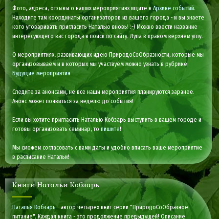
Фото, адреса, отзывы о наших мероприятиях ищите в
Архиве событий
.
Находите там координаты организаторов из вашего города - и вы знаете
кого уговаривать пригласить Наталью вновь! :-) Можно ввести название
интересующего вас города в поиск по сайту. Лупа в правом верхнем углу.
О мероприятиях, развивающих идею ПриродоСоОбразности, которые мы
организовываем и в которых мы участвуем можно узнать в рубрике
Будущие мероприятия
Следите за анонсами, не все наши мероприятия планируются заранее.
Анонс может появиться за неделю до события!
Если вы хотите пригласить Наталью Кобзарь выступить в вашем городе и
готовы организовать семинар, то
пишите
!
Мы сможем согласовать с вами даты и удобно вписать ваше мероприятие
в расписание Натальи!
Книги Натальи Кобзарь
Наталья Кобзарь
- автор четырех книг серии "ПриродоСоОбразное
питание". Каждая книга - это продолжение предыдущей! Описание