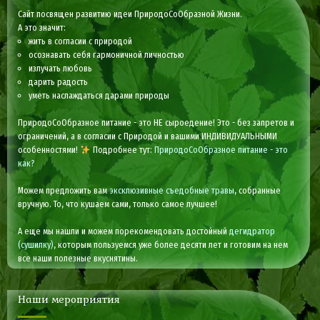
Сайт посвящен развитию идеи ПриродоСоОбразной Жизни.
А это значит:
жить в согласии с природой
осознавать себя гармоничной личностью
излучать любовь
дарить радость
уметь наслаждаться дарами природы
ПриродоСоОбразное питание - это НЕ сыроедение! Это - без запретов и
ограничений, а в согласии с Природой и вашими ИНДИВИДУАЛЬНЫМИ
особенностями!
Подробнее тут:
ПриродоСоОбразное питание - это
как?
Можем предложить вам
эксклюзивные съедобные травы
, собранные
вручную. То, что кушаем сами, только самое лучшее!
А еще мы нашли и можем порекомендовать достойный
дегидратор
(сушилку)
, которым пользуемся уже более десяти лет и готовим на нем
все наши полезные вкуснятины.
Наши мероприятия