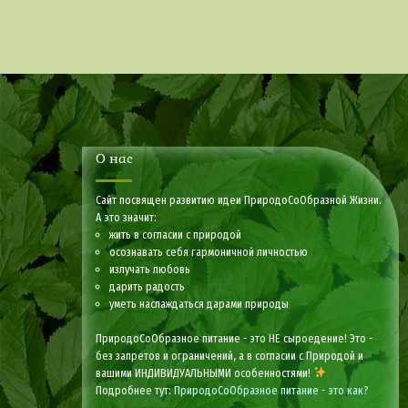
О нас
Сайт посвящен развитию идеи ПриродоСоОбразной Жизни.
А это значит:
жить в согласии с природой
осознавать себя гармоничной личностью
излучать любовь
дарить радость
уметь наслаждаться дарами природы
ПриродоСоОбразное питание - это НЕ сыроедение! Это -
без запретов и ограничений, а в согласии с Природой и
вашими ИНДИВИДУАЛЬНЫМИ особенностями!
Подробнее тут:
ПриродоСоОбразное питание - это как?