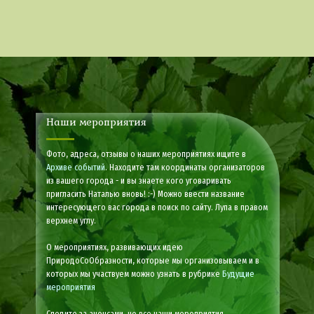
Наши мероприятия
Фото, адреса, отзывы о наших мероприятиях ищите в
Архиве событий
. Находите там координаты организаторов
из вашего города - и вы знаете кого уговаривать
пригласить Наталью вновь! :-) Можно ввести название
интересующего вас города в поиск по сайту. Лупа в правом
верхнем углу.
О мероприятиях, развивающих идею
ПриродоСоОбразности, которые мы организовываем и в
которых мы участвуем можно узнать в рубрике
Будущие
мероприятия
Следите за анонсами, не все наши мероприятия