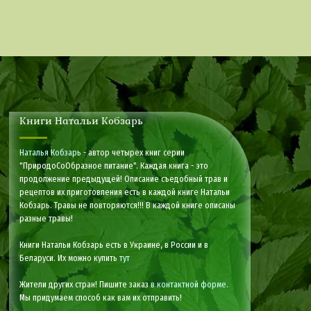
Книги Натальи Кобзарь
Наталья Кобзарь
- автор четырех книг серии
"ПриродоСоОбразное питание". Каждая книга - это
продолжение предыдущей! Описание съедобный трав и
рецептов их приготовления есть в каждой книге Натальи
Кобзарь. Травы не повторяются!!! В каждой книге описаны
разные травы!
Книги Натальи Кобзарь есть в Украине, в России и в
Беларуси. Их можно купить
тут
Жители других стран! Пишите заказ
в контактной форме
.
Мы придумаем способ как вам их отправить!