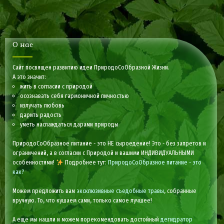
О нас
Сайт посвящен развитию идеи ПриродоСоОбразной Жизни.
А это значит:
жить в согласии с природой
осознавать себя гармоничной личностью
излучать любовь
дарить радость
уметь наслаждаться дарами природы
ПриродоСоОбразное питание - это НЕ сыроедение! Это - без запретов и
ограничений, а в согласии с Природой и вашими ИНДИВИДУАЛЬНЫМИ
особенностями!
Подробнее тут:
ПриродоСоОбразное питание - это
как?
Можем предложить вам
эксклюзивные съедобные травы
, собранные
вручную. То, что кушаем сами, только самое лучшее!
А еще мы нашли и можем порекомендовать достойный
дегидратор