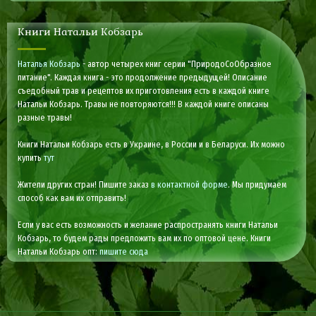
Книги Натальи Кобзарь
Наталья Кобзарь
- автор четырех книг серии "ПриродоСоОбразное
питание". Каждая книга - это продолжение предыдущей! Описание
съедобный трав и рецептов их приготовления есть в каждой книге
Натальи Кобзарь. Травы не повторяются!!! В каждой книге описаны
разные травы!
Книги Натальи Кобзарь есть в Украине, в России и в Беларуси. Их можно
купить
тут
Жители других стран! Пишите заказ
в контактной форме
. Мы придумаем
способ как вам их отправить!
Если у вас есть возможность и желание распространять книги Натальи
Кобзарь, то будем рады предложить вам их по оптовой цене. Книги
Натальи Кобзарь опт:
пишите сюда