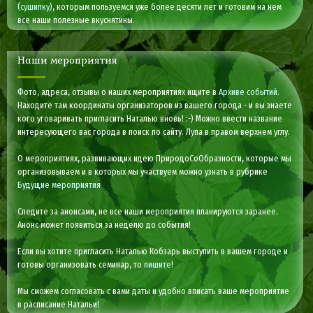
(сушилку)
, которым пользуемся уже более десяти лет и готовим на нем
все наши полезные вкуснятины.
Наши мероприятия
Фото, адреса, отзывы о наших мероприятиях ищите в
Архиве событий
.
Находите там координаты организаторов из вашего города - и вы знаете
кого уговаривать пригласить Наталью вновь! :-) Можно ввести название
интересующего вас города в поиск по сайту. Лупа в правом верхнем углу.
О мероприятиях, развивающих идею ПриродоСоОбразности, которые мы
организовываем и в которых мы участвуем можно узнать в рубрике
Будущие мероприятия
Следите за анонсами, не все наши мероприятия планируются заранее.
Анонс может появиться за неделю до события!
Если вы хотите пригласить Наталью Кобзарь выступить в вашем городе и
готовы организовать семинар, то
пишите
!
Мы сможем согласовать с вами даты и удобно вписать ваше мероприятие
в расписание Натальи!