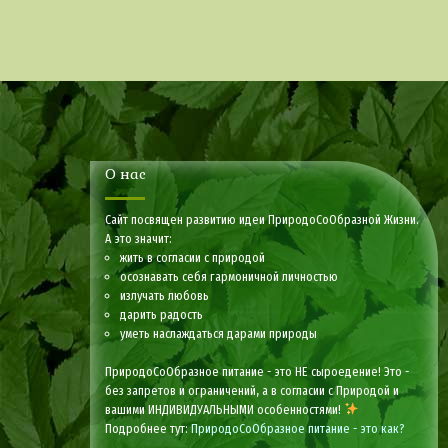
О нас
Сайт посвящен развитию идеи ПриродоСоОбразной Жизни.
А это значит:
жить в согласии с природой
осознавать себя гармоничной личностью
излучать любовь
дарить радость
уметь наслаждаться дарами природы
ПриродоСоОбразное питание - это НЕ сыроедение! Это -
без запретов и ограничений, а в согласии с Природой и
вашими ИНДИВИДУАЛЬНЫМИ особенностями!
Подробнее тут:
ПриродоСоОбразное питание - это как?