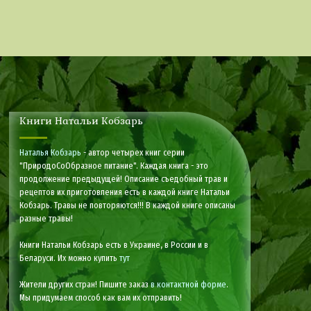
Книги Натальи Кобзарь
Наталья Кобзарь
- автор четырех книг серии
"ПриродоСоОбразное питание". Каждая книга - это
продолжение предыдущей! Описание съедобный трав и
рецептов их приготовления есть в каждой книге Натальи
Кобзарь. Травы не повторяются!!! В каждой книге описаны
разные травы!
Книги Натальи Кобзарь есть в Украине, в России и в
Беларуси. Их можно купить
тут
Жители других стран! Пишите заказ
в контактной форме
.
Мы придумаем способ как вам их отправить!