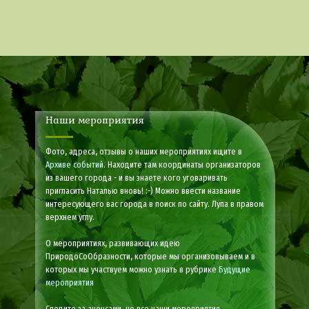
Наши мероприятия
Фото, адреса, отзывы о наших мероприятиях ищите в
Архиве событий
. Находите там координаты организаторов
из вашего города - и вы знаете кого уговаривать
пригласить Наталью вновь! :-) Можно ввести название
интересующего вас города в поиск по сайту. Лупа в правом
верхнем углу.
О мероприятиях, развивающих идею
ПриродоСоОбразности, которые мы организовываем и в
которых мы участвуем можно узнать в рубрике
Будущие
мероприятия
Следите за анонсами, не все наши мероприятия