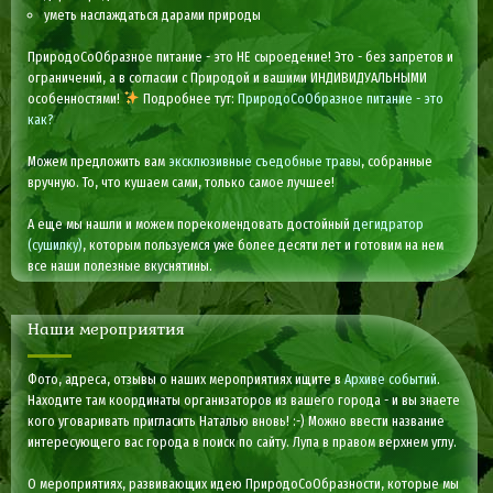
уметь наслаждаться дарами природы
ПриродоСоОбразное питание - это НЕ сыроедение! Это - без запретов и
ограничений, а в согласии с Природой и вашими ИНДИВИДУАЛЬНЫМИ
особенностями!
Подробнее тут:
ПриродоСоОбразное питание - это
как?
Можем предложить вам
эксклюзивные съедобные травы
, собранные
вручную. То, что кушаем сами, только самое лучшее!
А еще мы нашли и можем порекомендовать достойный
дегидратор
(сушилку)
, которым пользуемся уже более десяти лет и готовим на нем
все наши полезные вкуснятины.
Наши мероприятия
Фото, адреса, отзывы о наших мероприятиях ищите в
Архиве событий
.
Находите там координаты организаторов из вашего города - и вы знаете
кого уговаривать пригласить Наталью вновь! :-) Можно ввести название
интересующего вас города в поиск по сайту. Лупа в правом верхнем углу.
О мероприятиях, развивающих идею ПриродоСоОбразности, которые мы