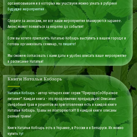
организовываем и в которых мы участвуем можно узнать в рубрике
Будущие мероприятия
Следите за анонсами, не все наши мероприятия планируются заранее.
Анонс может появиться за неделю до события!
Если вы хотите пригласить Наталью Кобзарь выступить в вашем городе и
готовы организовать семинар, то
пишите
!
Мы сможем согласовать с вами даты и удобно вписать ваше мероприятие
в расписание Натальи!
Книги Натальи Кобзарь
Наталья Кобзарь
- автор четырех книг серии "ПриродоСоОбразное
питание". Каждая книга - это продолжение предыдущей! Описание
съедобный трав и рецептов их приготовления есть в каждой книге
Натальи Кобзарь. Травы не повторяются!!! В каждой книге описаны
разные травы!
Книги Натальи Кобзарь есть в Украине, в России и в Беларуси. Их можно
купить
тут