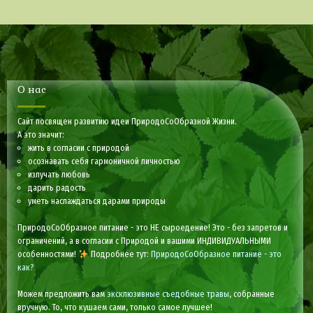
О нас
Сайт посвящен развитию идеи ПриродоСоОбразной Жизни.
А это значит:
жить в согласии с природой
осознавать себя гармоничной личностью
излучать любовь
дарить радость
уметь наслаждаться дарами природы
ПриродоСоОбразное питание - это НЕ сыроедение! Это - без запретов и
ограничений, а в согласии с Природой и вашими ИНДИВИДУАЛЬНЫМИ
особенностями!
Подробнее тут:
ПриродоСоОбразное питание - это
как?
Можем предложить вам
эксклюзивные съедобные травы
, собранные
вручную. То, что кушаем сами, только самое лучшее!