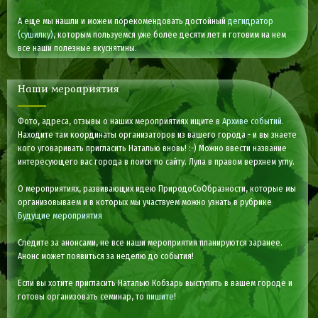
А еще мы нашли и можем порекомендовать достойный
дегидратор
(сушилку)
, которым пользуемся уже более десяти лет и готовим на нем
все наши полезные вкуснятины.
Наши мероприятия
Фото, адреса, отзывы о наших мероприятиях ищите в
Архиве событий
.
Находите там координаты организаторов из вашего города - и вы знаете
кого уговаривать пригласить Наталью вновь! :-) Можно ввести название
интересующего вас города в поиск по сайту. Лупа в правом верхнем углу.
О мероприятиях, развивающих идею ПриродоСоОбразности, которые мы
организовываем и в которых мы участвуем можно узнать в рубрике
Будущие мероприятия
Следите за анонсами, не все наши мероприятия планируются заранее.
Анонс может появиться за неделю до события!
Если вы хотите пригласить Наталью Кобзарь выступить в вашем городе и
готовы организовать семинар, то
пишите
!