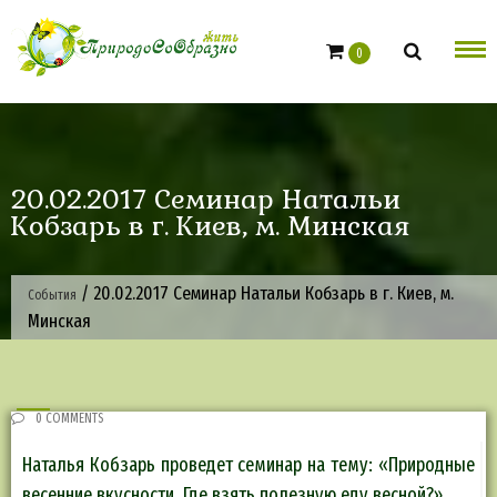
Skip
to
0
content
20.02.2017 Семинар Натальи
Кобзарь в г. Киев, м. Минская
/
20.02.2017 Семинар Натальи Кобзарь в г. Киев, м.
События
Минская
0 COMMENTS
Наталья Кобзарь проведет семинар на тему: «Природные
весенние вкусности. Где взять полезную еду весной?».