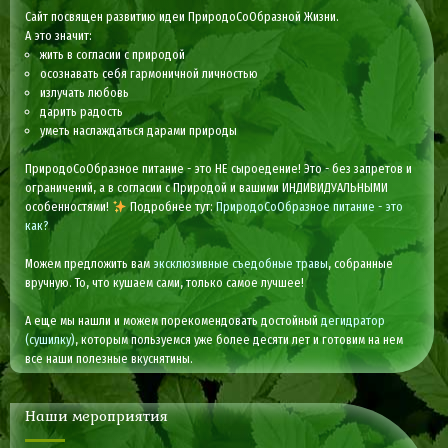
Сайт посвящен развитию идеи ПриродоСоОбразной Жизни.
А это значит:
жить в согласии с природой
осознавать себя гармоничной личностью
излучать любовь
дарить радость
уметь наслаждаться дарами природы
ПриродоСоОбразное питание - это НЕ сыроедение! Это - без запретов и
ограничений, а в согласии с Природой и вашими ИНДИВИДУАЛЬНЫМИ
особенностями!
Подробнее тут:
ПриродоСоОбразное питание - это
как?
Можем предложить вам
эксклюзивные съедобные травы
, собранные
вручную. То, что кушаем сами, только самое лучшее!
А еще мы нашли и можем порекомендовать достойный
дегидратор
(сушилку)
, которым пользуемся уже более десяти лет и готовим на нем
все наши полезные вкуснятины.
Наши мероприятия