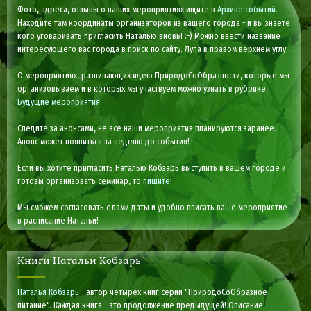
Фото, адреса, отзывы о наших мероприятиях ищите в
Архиве событий
.
Находите там координаты организаторов из вашего города - и вы знаете
кого уговаривать пригласить Наталью вновь! :-) Можно ввести название
интересующего вас города в поиск по сайту. Лупа в правом верхнем углу.
О мероприятиях, развивающих идею ПриродоСоОбразности, которые мы
организовываем и в которых мы участвуем можно узнать в рубрике
Будущие мероприятия
Следите за анонсами, не все наши мероприятия планируются заранее.
Анонс может появиться за неделю до события!
Если вы хотите пригласить Наталью Кобзарь выступить в вашем городе и
готовы организовать семинар, то
пишите
!
Мы сможем согласовать с вами даты и удобно вписать ваше мероприятие
в расписание Натальи!
Книги Натальи Кобзарь
Наталья Кобзарь
- автор четырех книг серии "ПриродоСоОбразное
питание". Каждая книга - это продолжение предыдущей! Описание