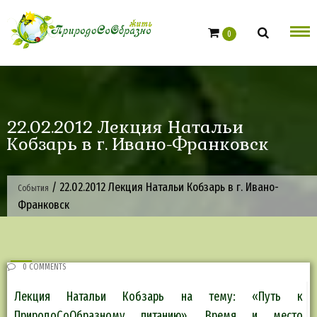
Skip
to
0
content
22.02.2012 Лекция Натальи
Кобзарь в г. Ивано-Франковск
/
22.02.2012 Лекция Натальи Кобзарь в г. Ивано-
События
Франковск
0 COMMENTS
Лекция Натальи Кобзарь на тему: «Путь к
ПриродоСоОбразному питанию». Время и место