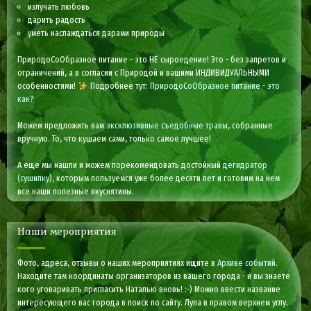
излучать любовь
дарить радость
уметь наслаждаться дарами природы
ПриродоСоОбразное питание - это НЕ сыроедение! Это - без запретов и
ограничений, а в согласии с Природой и вашими ИНДИВИДУАЛЬНЫМИ
особенностями!
Подробнее тут:
ПриродоСоОбразное питание - это
как?
Можем предложить вам
эксклюзивные съедобные травы
, собранные
вручную. То, что кушаем сами, только самое лучшее!
А еще мы нашли и можем порекомендовать достойный
дегидратор
(сушилку)
, которым пользуемся уже более десяти лет и готовим на нем
все наши полезные вкуснятины.
Наши мероприятия
Фото, адреса, отзывы о наших мероприятиях ищите в
Архиве событий
.
Находите там координаты организаторов из вашего города - и вы знаете
кого уговаривать пригласить Наталью вновь! :-) Можно ввести название
интересующего вас города в поиск по сайту. Лупа в правом верхнем углу.