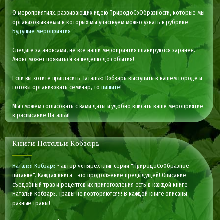
О мероприятиях, развивающих идею ПриродоСоОбразности, которые мы
организовываем и в которых мы участвуем можно узнать в рубрике
Будущие мероприятия
Следите за анонсами, не все наши мероприятия планируются заранее.
Анонс может появиться за неделю до события!
Если вы хотите пригласить Наталью Кобзарь выступить в вашем городе и
готовы организовать семинар, то
пишите
!
Мы сможем согласовать с вами даты и удобно вписать ваше мероприятие
в расписание Натальи!
Книги Натальи Кобзарь
Наталья Кобзарь
- автор четырех книг серии "ПриродоСоОбразное
питание". Каждая книга - это продолжение предыдущей! Описание
съедобный трав и рецептов их приготовления есть в каждой книге
Натальи Кобзарь. Травы не повторяются!!! В каждой книге описаны
разные травы!