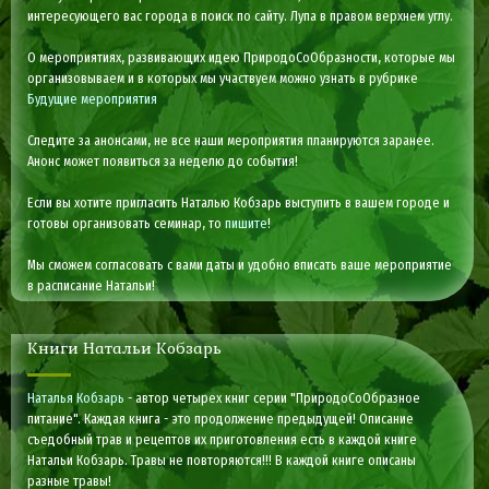
интересующего вас города в поиск по сайту. Лупа в правом верхнем углу.
О мероприятиях, развивающих идею ПриродоСоОбразности, которые мы
организовываем и в которых мы участвуем можно узнать в рубрике
Будущие мероприятия
Следите за анонсами, не все наши мероприятия планируются заранее.
Анонс может появиться за неделю до события!
Если вы хотите пригласить Наталью Кобзарь выступить в вашем городе и
готовы организовать семинар, то
пишите
!
Мы сможем согласовать с вами даты и удобно вписать ваше мероприятие
в расписание Натальи!
Книги Натальи Кобзарь
Наталья Кобзарь
- автор четырех книг серии "ПриродоСоОбразное
питание". Каждая книга - это продолжение предыдущей! Описание
съедобный трав и рецептов их приготовления есть в каждой книге
Натальи Кобзарь. Травы не повторяются!!! В каждой книге описаны
разные травы!