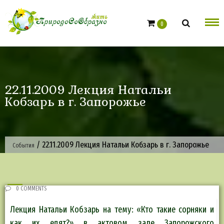
Skip
to
0
content
22.11.2009 Лекция Натальи
Кобзарь в г. Запорожье
/
22.11.2009 Лекция Натальи Кобзарь в г. Запорожье
События
0 COMMENTS
Лекция Натальи Кобзарь на тему: «Кто такие сорняки и
как их едят?» в актовом зале Запорожского