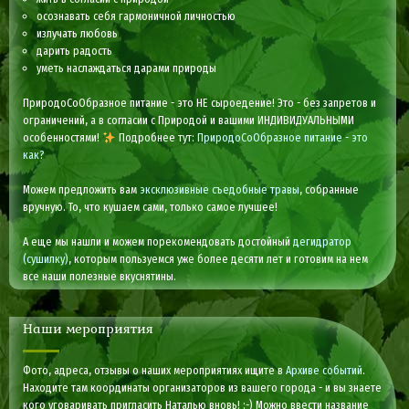
осознавать себя гармоничной личностью
излучать любовь
дарить радость
уметь наслаждаться дарами природы
ПриродоСоОбразное питание - это НЕ сыроедение! Это - без запретов и
ограничений, а в согласии с Природой и вашими ИНДИВИДУАЛЬНЫМИ
особенностями!
Подробнее тут:
ПриродоСоОбразное питание - это
как?
Можем предложить вам
эксклюзивные съедобные травы
, собранные
вручную. То, что кушаем сами, только самое лучшее!
А еще мы нашли и можем порекомендовать достойный
дегидратор
(сушилку)
, которым пользуемся уже более десяти лет и готовим на нем
все наши полезные вкуснятины.
Наши мероприятия
Фото, адреса, отзывы о наших мероприятиях ищите в
Архиве событий
.
Находите там координаты организаторов из вашего города - и вы знаете
кого уговаривать пригласить Наталью вновь! :-) Можно ввести название