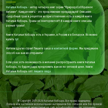
Наталья Кобзарь
- автор четырех книг серии "ПриродоСоОбразное
питание". Каждая книга - это продолжение предыдущей! Описание
съедобный трав и рецептов их приготовления есть в каждой книге
Натальи Кобзарь. Травы не повторяются!!! В каждой книге описаны
разные травы!
Книги Натальи Кобзарь есть в Украине, в России и в Беларуси. Их можно
купить
тут
Жители других стран! Пишите заказ
в контактной форме
. Мы придумаем
способ как вам их отправить!
Если у вас есть возможность и желание распространять книги Натальи
Кобзарь, то будем рады предложить вам их по оптовой цене. Книги
Натальи Кобзарь опт:
пишите сюда
© Copyright 2011-2026 Наталья Кобзарь. Все права защищены.
Полное или частичное использование материалов без согласия или без прямой
индексируемой гиперссылки на сайт
prirodosoobrazno.com
запрещено.