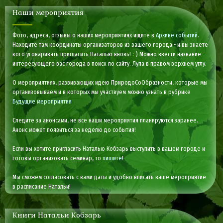
Наши мероприятия
Фото, адреса, отзывы о наших мероприятиях ищите в
Архиве событий
.
Находите там координаты организаторов из вашего города - и вы знаете
кого уговаривать пригласить Наталью вновь! :-) Можно ввести название
интересующего вас города в поиск по сайту. Лупа в правом верхнем углу.
О мероприятиях, развивающих идею ПриродоСоОбразности, которые мы
организовываем и в которых мы участвуем можно узнать в рубрике
Будущие мероприятия
Следите за анонсами, не все наши мероприятия планируются заранее.
Анонс может появиться за неделю до события!
Если вы хотите пригласить Наталью Кобзарь выступить в вашем городе и
готовы организовать семинар, то
пишите
!
Мы сможем согласовать с вами даты и удобно вписать ваше мероприятие
в расписание Натальи!
Книги Натальи Кобзарь