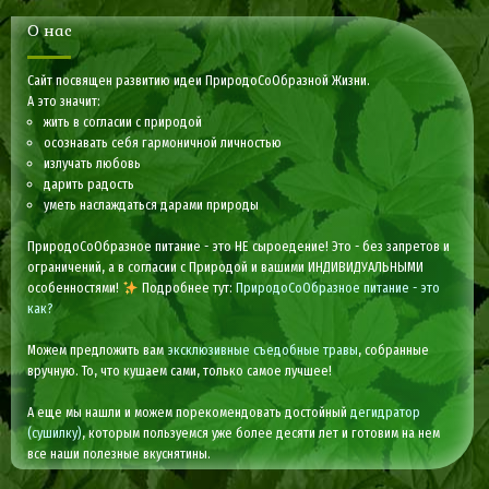
О нас
Сайт посвящен развитию идеи ПриродоСоОбразной Жизни.
А это значит:
жить в согласии с природой
осознавать себя гармоничной личностью
излучать любовь
дарить радость
уметь наслаждаться дарами природы
ПриродоСоОбразное питание - это НЕ сыроедение! Это - без запретов и
ограничений, а в согласии с Природой и вашими ИНДИВИДУАЛЬНЫМИ
особенностями!
Подробнее тут:
ПриродоСоОбразное питание - это
как?
Можем предложить вам
эксклюзивные съедобные травы
, собранные
вручную. То, что кушаем сами, только самое лучшее!
А еще мы нашли и можем порекомендовать достойный
дегидратор
(сушилку)
, которым пользуемся уже более десяти лет и готовим на нем
все наши полезные вкуснятины.