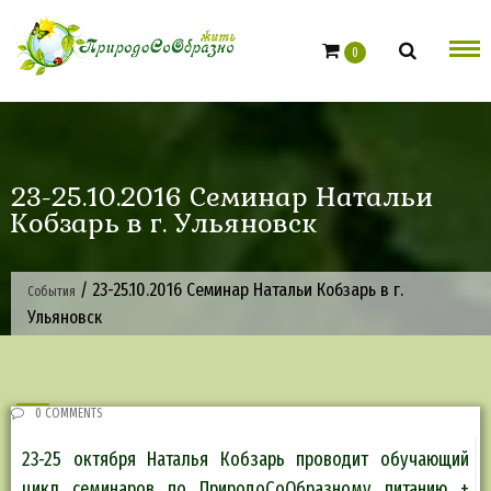
Skip
to
0
content
23-25.10.2016 Семинар Натальи
Кобзарь в г. Ульяновск
/
23-25.10.2016 Семинар Натальи Кобзарь в г.
События
Ульяновск
0 COMMENTS
23-25 октября Наталья Кобзарь проводит обучающий
цикл семинаров по ПриродоСоОбразному питанию +