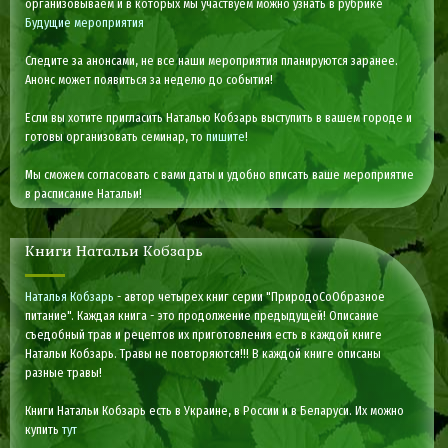
организовываем и в которых мы участвуем можно узнать в рубрике
Будущие мероприятия
Следите за анонсами, не все наши мероприятия планируются заранее.
Анонс может появиться за неделю до события!
Если вы хотите пригласить Наталью Кобзарь выступить в вашем городе и
готовы организовать семинар, то
пишите
!
Мы сможем согласовать с вами даты и удобно вписать ваше мероприятие
в расписание Натальи!
Книги Натальи Кобзарь
Наталья Кобзарь
- автор четырех книг серии "ПриродоСоОбразное
питание". Каждая книга - это продолжение предыдущей! Описание
съедобный трав и рецептов их приготовления есть в каждой книге
Натальи Кобзарь. Травы не повторяются!!! В каждой книге описаны
разные травы!
Книги Натальи Кобзарь есть в Украине, в России и в Беларуси. Их можно
купить
тут