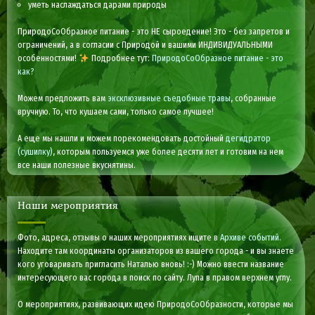
уметь наслаждаться дарами природы
ПриродоСоОбразное питание - это НЕ сыроедение! Это - без запретов и
ограничений, а в согласии с Природой и вашими ИНДИВИДУАЛЬНЫМИ
особенностями!
Подробнее тут:
ПриродоСоОбразное питание - это
как?
Можем предложить вам
эксклюзивные съедобные травы
, собранные
вручную. То, что кушаем сами, только самое лучшее!
А еще мы нашли и можем порекомендовать достойный
дегидратор
(сушилку)
, которым пользуемся уже более десяти лет и готовим на нем
все наши полезные вкуснятины.
Наши мероприятия
Фото, адреса, отзывы о наших мероприятиях ищите в
Архиве событий
.
Находите там координаты организаторов из вашего города - и вы знаете
кого уговаривать пригласить Наталью вновь! :-) Можно ввести название
интересующего вас города в поиск по сайту. Лупа в правом верхнем углу.
О мероприятиях, развивающих идею ПриродоСоОбразности, которые мы