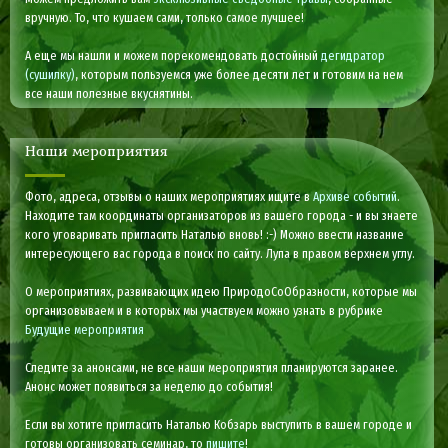
вручную. То, что кушаем сами, только самое лучшее!
А еще мы нашли и можем порекомендовать достойный
дегидратор
(сушилку)
, которым пользуемся уже более десяти лет и готовим на нем
все наши полезные вкуснятины.
Наши мероприятия
Фото, адреса, отзывы о наших мероприятиях ищите в
Архиве событий
.
Находите там координаты организаторов из вашего города - и вы знаете
кого уговаривать пригласить Наталью вновь! :-) Можно ввести название
интересующего вас города в поиск по сайту. Лупа в правом верхнем углу.
О мероприятиях, развивающих идею ПриродоСоОбразности, которые мы
организовываем и в которых мы участвуем можно узнать в рубрике
Будущие мероприятия
Следите за анонсами, не все наши мероприятия планируются заранее.
Анонс может появиться за неделю до события!
Если вы хотите пригласить Наталью Кобзарь выступить в вашем городе и
готовы организовать семинар, то
пишите
!