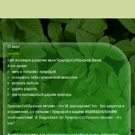
О нас
Сайт посвящен развитию идеи ПриродоСоОбразной Жизни.
А это значит:
жить в согласии с природой
осознавать себя гармоничной личностью
излучать любовь
дарить радость
уметь наслаждаться дарами природы
ПриродоСоОбразное питание - это НЕ сыроедение! Это - без запретов и
ограничений, а в согласии с Природой и вашими ИНДИВИДУАЛЬНЫМИ
особенностями!
Подробнее тут:
ПриродоСоОбразное питание - это
как?
Можем предложить вам
эксклюзивные съедобные травы
, собранные