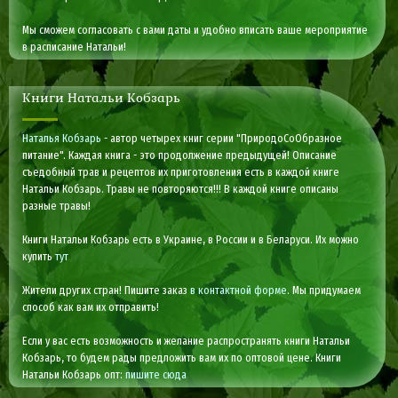
Мы сможем согласовать с вами даты и удобно вписать ваше мероприятие
в расписание Натальи!
Книги Натальи Кобзарь
Наталья Кобзарь
- автор четырех книг серии "ПриродоСоОбразное
питание". Каждая книга - это продолжение предыдущей! Описание
съедобный трав и рецептов их приготовления есть в каждой книге
Натальи Кобзарь. Травы не повторяются!!! В каждой книге описаны
разные травы!
Книги Натальи Кобзарь есть в Украине, в России и в Беларуси. Их можно
купить
тут
Жители других стран! Пишите заказ
в контактной форме
. Мы придумаем
способ как вам их отправить!
Если у вас есть возможность и желание распространять книги Натальи
Кобзарь, то будем рады предложить вам их по оптовой цене. Книги
Натальи Кобзарь опт:
пишите сюда