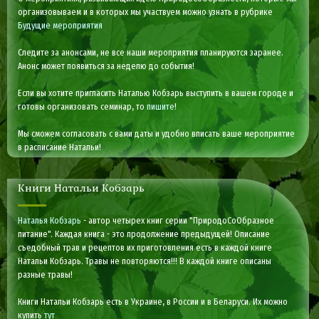
организовываем и в которых мы участвуем можно узнать в рубрике
Будущие мероприятия
Следите за анонсами, не все наши мероприятия планируются заранее.
Анонс может появиться за неделю до события!
Если вы хотите пригласить Наталью Кобзарь выступить в вашем городе и
готовы организовать семинар, то
пишите
!
Мы сможем согласовать с вами даты и удобно вписать ваше мероприятие
в расписание Натальи!
Книги Натальи Кобзарь
Наталья Кобзарь
- автор четырех книг серии "ПриродоСоОбразное
питание". Каждая книга - это продолжение предыдущей! Описание
съедобный трав и рецептов их приготовления есть в каждой книге
Натальи Кобзарь. Травы не повторяются!!! В каждой книге описаны
разные травы!
Книги Натальи Кобзарь есть в Украине, в России и в Беларуси. Их можно
купить
тут