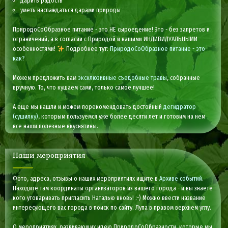
дарить радость
уметь наслаждаться дарами природы
ПриродоСоОбразное питание - это НЕ сыроедение! Это - без запретов и
ограничений, а в согласии с Природой и вашими ИНДИВИДУАЛЬНЫМИ
особенностями!
Подробнее тут:
ПриродоСоОбразное питание - это
как?
Можем предложить вам
эксклюзивные съедобные травы
, собранные
вручную. То, что кушаем сами, только самое лучшее!
А еще мы нашли и можем порекомендовать достойный
дегидратор
(сушилку)
, которым пользуемся уже более десяти лет и готовим на нем
все наши полезные вкуснятины.
Наши мероприятия
Фото, адреса, отзывы о наших мероприятиях ищите в
Архиве событий
.
Находите там координаты организаторов из вашего города - и вы знаете
кого уговаривать пригласить Наталью вновь! :-) Можно ввести название
интересующего вас города в поиск по сайту. Лупа в правом верхнем углу.
О мероприятиях, развивающих идею ПриродоСоОбразности, которые мы