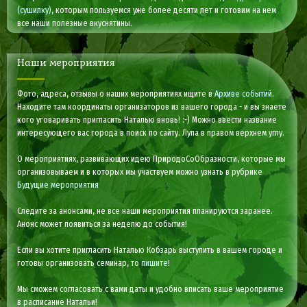
(сушилку)
, которым пользуемся уже более десяти лет и готовим на нем
все наши полезные вкуснятины.
Наши мероприятия
Фото, адреса, отзывы о наших мероприятиях ищите в
Архиве событий
.
Находите там координаты организаторов из вашего города - и вы знаете
кого уговаривать пригласить Наталью вновь! :-) Можно ввести название
интересующего вас города в поиск по сайту. Лупа в правом верхнем углу.
О мероприятиях, развивающих идею ПриродоСоОбразности, которые мы
организовываем и в которых мы участвуем можно узнать в рубрике
Будущие мероприятия
Следите за анонсами, не все наши мероприятия планируются заранее.
Анонс может появиться за неделю до события!
Если вы хотите пригласить Наталью Кобзарь выступить в вашем городе и
готовы организовать семинар, то
пишите
!
Мы сможем согласовать с вами даты и удобно вписать ваше мероприятие
в расписание Натальи!