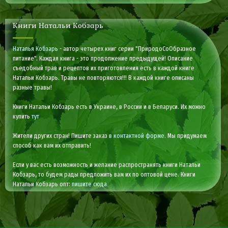
Книги Натальи Кобзарь
Наталья Кобзарь
- автор четырех книг серии "ПриродоСоОбразное
питание". Каждая книга - это продолжение предыдущей! Описание
съедобный трав и рецептов их приготовления есть в каждой книге
Натальи Кобзарь. Травы не повторяются!!! В каждой книге описаны
разные травы!
Книги Натальи Кобзарь есть в Украине, в России и в Беларуси. Их можно
купить
тут
Жители других стран! Пишите заказ
в контактной форме
. Мы придумаем
способ как вам их отправить!
Если у вас есть возможность и желание распространять книги Натальи
Кобзарь, то будем рады предложить вам их по оптовой цене. Книги
Натальи Кобзарь опт:
пишите сюда