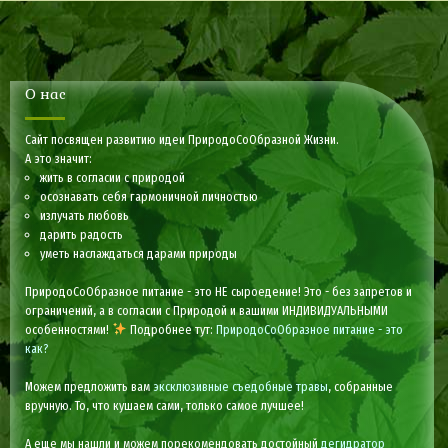
О нас
Сайт посвящен развитию идеи ПриродоСоОбразной Жизни.
А это значит:
жить в согласии с природой
осознавать себя гармоничной личностью
излучать любовь
дарить радость
уметь наслаждаться дарами природы
ПриродоСоОбразное питание - это НЕ сыроедение! Это - без запретов и
ограничений, а в согласии с Природой и вашими ИНДИВИДУАЛЬНЫМИ
особенностями!
Подробнее тут:
ПриродоСоОбразное питание - это
как?
Можем предложить вам
эксклюзивные съедобные травы
, собранные
вручную. То, что кушаем сами, только самое лучшее!
А еще мы нашли и можем порекомендовать достойный
дегидратор