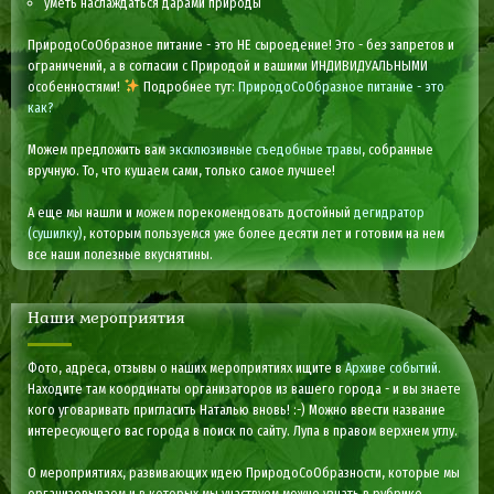
уметь наслаждаться дарами природы
ПриродоСоОбразное питание - это НЕ сыроедение! Это - без запретов и
ограничений, а в согласии с Природой и вашими ИНДИВИДУАЛЬНЫМИ
особенностями!
Подробнее тут:
ПриродоСоОбразное питание - это
как?
Можем предложить вам
эксклюзивные съедобные травы
, собранные
вручную. То, что кушаем сами, только самое лучшее!
А еще мы нашли и можем порекомендовать достойный
дегидратор
(сушилку)
, которым пользуемся уже более десяти лет и готовим на нем
все наши полезные вкуснятины.
Наши мероприятия
Фото, адреса, отзывы о наших мероприятиях ищите в
Архиве событий
.
Находите там координаты организаторов из вашего города - и вы знаете
кого уговаривать пригласить Наталью вновь! :-) Можно ввести название
интересующего вас города в поиск по сайту. Лупа в правом верхнем углу.
О мероприятиях, развивающих идею ПриродоСоОбразности, которые мы
организовываем и в которых мы участвуем можно узнать в рубрике