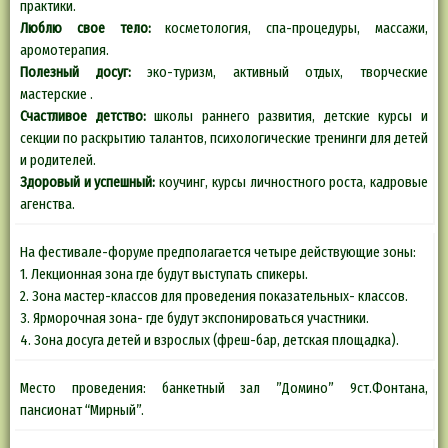
практики.
Люблю свое тело:
косметология, спа-процедуры, массажи,
аромотерапия.
Полезный досуг:
эко-туризм, активный отдых, творческие
мастерские .
Счастливое детство:
школы раннего развития, детские курсы и
секции по раскрытию талантов, психологические тренинги для детей
и родителей.
Здоровый и успешный:
коучинг, курсы личностного роста, кадровые
агенства.
На фестивале-форуме предполагается четыре действующие зоны:
1. Лекционная зона где будут выступать спикеры.
2. Зона мастер-классов для проведения показательных- классов.
3. Ярморочная зона- где будут экспонироваться участники.
4. Зона досуга детей и взрослых (фреш-бар, детская площадка).
Место проведения: банкетный зал ”Домино” 9ст.Фонтана,
пансионат “Мирный”.