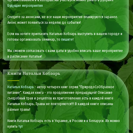
Будущие мероприятия
Следите за анонсами, не все наши мероприятия планируются заранее.
Анонс может появиться за неделю до события!
Если вы хотите пригласить Наталью Кобзарь выступить в вашем городе и
готовы организовать семинар, то
пишите
!
Мы сможем согласовать с вами даты и удобно вписать ваше мероприятие
в расписание Натальи!
Книги Натальи Кобзарь
Наталья Кобзарь
- автор четырех книг серии "ПриродоСоОбразное
питание". Каждая книга - это продолжение предыдущей! Описание
съедобный трав и рецептов их приготовления есть в каждой книге
Натальи Кобзарь. Травы не повторяются!!! В каждой книге описаны
разные травы!
Книги Натальи Кобзарь есть в Украине, в России и в Беларуси. Их можно
купить
тут