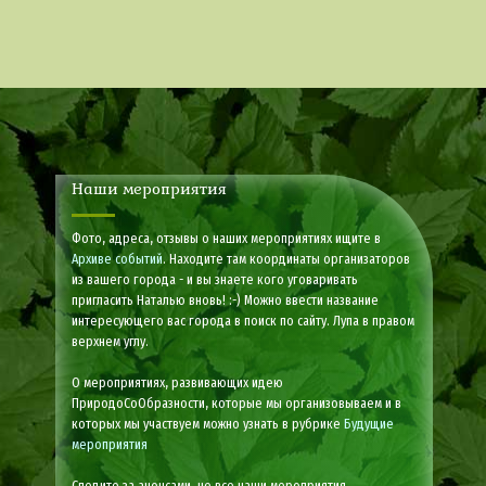
Наши мероприятия
Фото, адреса, отзывы о наших мероприятиях ищите в
Архиве событий
. Находите там координаты организаторов
из вашего города - и вы знаете кого уговаривать
пригласить Наталью вновь! :-) Можно ввести название
интересующего вас города в поиск по сайту. Лупа в правом
верхнем углу.
О мероприятиях, развивающих идею
ПриродоСоОбразности, которые мы организовываем и в
которых мы участвуем можно узнать в рубрике
Будущие
мероприятия
Следите за анонсами, не все наши мероприятия