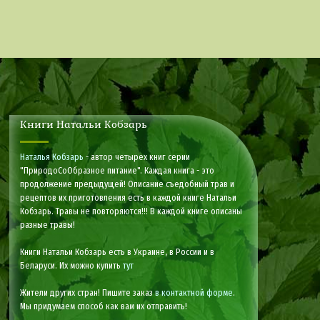
Книги Натальи Кобзарь
Наталья Кобзарь
- автор четырех книг серии
"ПриродоСоОбразное питание". Каждая книга - это
продолжение предыдущей! Описание съедобный трав и
рецептов их приготовления есть в каждой книге Натальи
Кобзарь. Травы не повторяются!!! В каждой книге описаны
разные травы!
Книги Натальи Кобзарь есть в Украине, в России и в
Беларуси. Их можно купить
тут
Жители других стран! Пишите заказ
в контактной форме
.
Мы придумаем способ как вам их отправить!