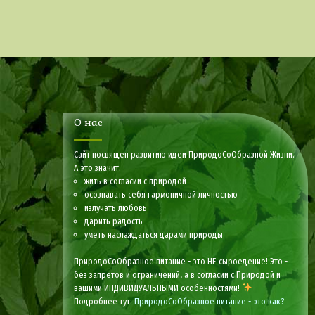
О нас
Сайт посвящен развитию идеи ПриродоСоОбразной Жизни.
А это значит:
жить в согласии с природой
осознавать себя гармоничной личностью
излучать любовь
дарить радость
уметь наслаждаться дарами природы
ПриродоСоОбразное питание - это НЕ сыроедение! Это -
без запретов и ограничений, а в согласии с Природой и
вашими ИНДИВИДУАЛЬНЫМИ особенностями!
Подробнее тут:
ПриродоСоОбразное питание - это как?