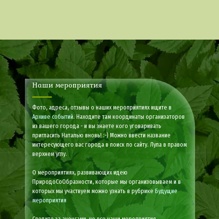
Наши мероприятия
Фото, адреса, отзывы о наших мероприятиях ищите в
Архиве событий
. Находите там координаты организаторов
из вашего города - и вы знаете кого уговаривать
пригласить Наталью вновь! :-) Можно ввести название
интересующего вас города в поиск по сайту. Лупа в правом
верхнем углу.
О мероприятиях, развивающих идею
ПриродоСоОбразности, которые мы организовываем и в
которых мы участвуем можно узнать в рубрике
Будущие
мероприятия
Следите за анонсами, не все наши мероприятия