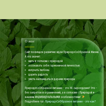
О нас
Сайт посвящен развитию идеи ПриродоСоОбразной Жизни.
А это значит:
жить в согласии с природой
осознавать себя гармоничной личностью
излучать любовь
дарить радость
уметь наслаждаться дарами природы
ПриродоСоОбразное питание - это НЕ сыроедение! Это -
без запретов и ограничений, а в согласии с Природой и
вашими ИНДИВИДУАЛЬНЫМИ особенностями!
Подробнее тут:
ПриродоСоОбразное питание - это как?