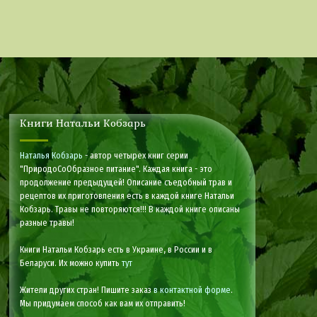
Книги Натальи Кобзарь
Наталья Кобзарь
- автор четырех книг серии
"ПриродоСоОбразное питание". Каждая книга - это
продолжение предыдущей! Описание съедобный трав и
рецептов их приготовления есть в каждой книге Натальи
Кобзарь. Травы не повторяются!!! В каждой книге описаны
разные травы!
Книги Натальи Кобзарь есть в Украине, в России и в
Беларуси. Их можно купить
тут
Жители других стран! Пишите заказ
в контактной форме
.
Мы придумаем способ как вам их отправить!