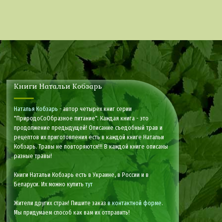
Книги Натальи Кобзарь
Наталья Кобзарь
- автор четырех книг серии
"ПриродоСоОбразное питание". Каждая книга - это
продолжение предыдущей! Описание съедобный трав и
рецептов их приготовления есть в каждой книге Натальи
Кобзарь. Травы не повторяются!!! В каждой книге описаны
разные травы!
Книги Натальи Кобзарь есть в Украине, в России и в
Беларуси. Их можно купить
тут
Жители других стран! Пишите заказ
в контактной форме
.
Мы придумаем способ как вам их отправить!