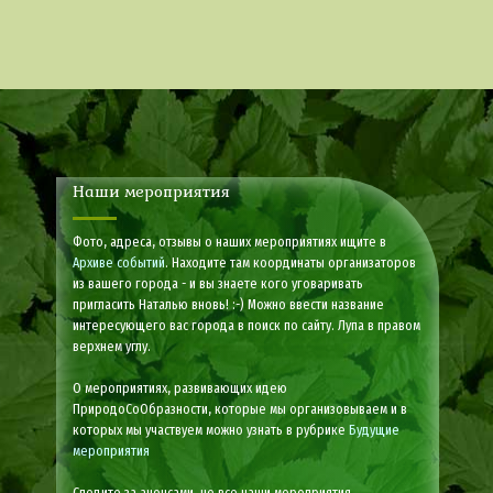
Наши мероприятия
Фото, адреса, отзывы о наших мероприятиях ищите в
Архиве событий
. Находите там координаты организаторов
из вашего города - и вы знаете кого уговаривать
пригласить Наталью вновь! :-) Можно ввести название
интересующего вас города в поиск по сайту. Лупа в правом
верхнем углу.
О мероприятиях, развивающих идею
ПриродоСоОбразности, которые мы организовываем и в
которых мы участвуем можно узнать в рубрике
Будущие
мероприятия
Следите за анонсами, не все наши мероприятия