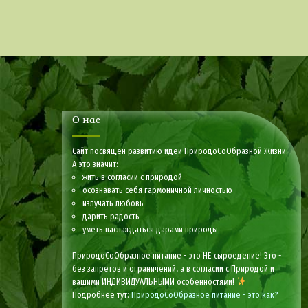
О нас
Сайт посвящен развитию идеи ПриродоСоОбразной Жизни.
А это значит:
жить в согласии с природой
осознавать себя гармоничной личностью
излучать любовь
дарить радость
уметь наслаждаться дарами природы
ПриродоСоОбразное питание - это НЕ сыроедение! Это -
без запретов и ограничений, а в согласии с Природой и
вашими ИНДИВИДУАЛЬНЫМИ особенностями!
Подробнее тут:
ПриродоСоОбразное питание - это как?