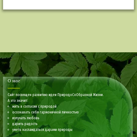
О нас
Сайт посвящен развитию идеи ПриродоСоОбразной Жизни.
А это значит:
жить в согласии с природой
осознавать себя гармоничной личностью
излучать любовь
дарить радость
уметь наслаждаться дарами природы