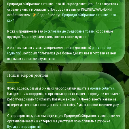
ПриродоСоОбразное питание - это НЕ сыроедение! Это - без запретов и
ограничений, а в согласии с Природой и вашими ИНДИВИДУАЛЬНЫМИ
особенностями!
Подробнее тут:
ПриродоСоОбразное питание - это
как?
Можем предложить вам
эксклюзивные съедобные травы
, собранные
вручную. То, что кушаем сами, только самое лучшее!
А еще мы нашли и можем порекомендовать достойный
дегидратор
(сушилку)
, которым пользуемся уже более десяти лет и готовим на нем
все наши полезные вкуснятины.
Наши мероприятия
Фото, адреса, отзывы о наших мероприятиях ищите в
Архиве событий
.
Находите там координаты организаторов из вашего города - и вы знаете
кого уговаривать пригласить Наталью вновь! :-) Можно ввести название
интересующего вас города в поиск по сайту. Лупа в правом верхнем углу.
О мероприятиях, развивающих идею ПриродоСоОбразности, которые мы
организовываем и в которых мы участвуем можно узнать в рубрике
Будущие мероприятия