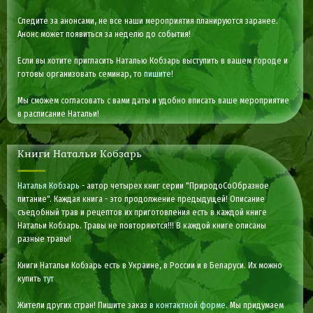
Следите за анонсами, не все наши мероприятия планируются заранее.
Анонс может появиться за неделю до события!
Если вы хотите пригласить Наталью Кобзарь выступить в вашем городе и
готовы организовать семинар, то
пишите
!
Мы сможем согласовать с вами даты и удобно вписать ваше мероприятие
в расписание Натальи!
Книги Натальи Кобзарь
Наталья Кобзарь
- автор четырех книг серии "ПриродоСоОбразное
питание". Каждая книга - это продолжение предыдущей! Описание
съедобный трав и рецептов их приготовления есть в каждой книге
Натальи Кобзарь. Травы не повторяются!!! В каждой книге описаны
разные травы!
Книги Натальи Кобзарь есть в Украине, в России и в Беларуси. Их можно
купить
тут
Жители других стран! Пишите заказ
в контактной форме
. Мы придумаем