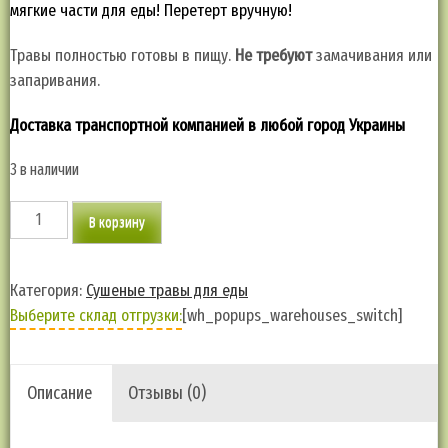
мягкие части для еды! Перетерт вручную!
Травы полностью готовы в пищу.
Не требуют
замачивания или
запаривания.
Доставка транспортной компанией в любой город Украины
3 в наличии
Количество
В корзину
товара
Эстрагон
(тархун).
Категория:
Сушеные травы для еды
Пряность,
Выберите склад отгрузки:
[wh_popups_warehouses_switch]
выращенная
на
своей
Описание
Отзывы (0)
земле