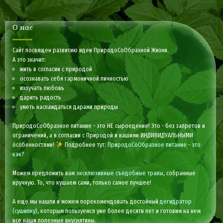
О нас
Сайт посвящен развитию идеи ПриродоСоОбразной Жизни.
А это значит:
жить в согласии с природой
осознавать себя гармоничной личностью
излучать любовь
дарить радость
уметь наслаждаться дарами природы
ПриродоСоОбразное питание - это НЕ сыроедение! Это - без запретов и
ограничений, а в согласии с Природой и вашими ИНДИВИДУАЛЬНЫМИ
особенностями!
Подробнее тут:
ПриродоСоОбразное питание - это
как?
Можем предложить вам
эксклюзивные съедобные травы
, собранные
вручную. То, что кушаем сами, только самое лучшее!
А еще мы нашли и можем порекомендовать достойный
дегидратор
(сушилку)
, которым пользуемся уже более десяти лет и готовим на нем
все наши полезные вкуснятины.