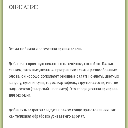
ОПИСАНИЕ
К сожалению, эта зелёная еда закончилась. По мере вырастания
появится в наличии и зелень и описание ее восхитительных
свойств.
Всеми любимая и ароматная пряная зелень.
Добавляет приятную пикантность зелёному коктейлю. Им, как
свежим, так и высушенным, приправляют самые разнообразные
блюда: он хорошо дополняет овощные салаты, омлеты, цветную
капусту, цукини, супы, горох, картофель, стручки фасоли, многие
виды соусов (татарский, например). Это традиционная приправа
для окрошки.
Добавлять эстрагон следует в самом конце приготовления, так
как тепловая обработка убивает его аромат.