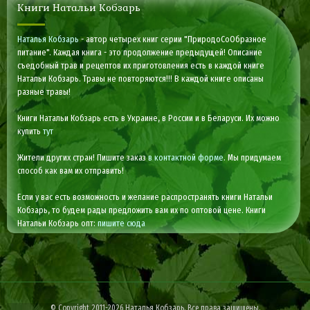
Книги Натальи Кобзарь
Наталья Кобзарь
- автор четырех книг серии "ПриродоСоОбразное
питание". Каждая книга - это продолжение предыдущей! Описание
съедобный трав и рецептов их приготовления есть в каждой книге
Натальи Кобзарь. Травы не повторяются!!! В каждой книге описаны
разные травы!
Книги Натальи Кобзарь есть в Украине, в России и в Беларуси. Их можно
купить
тут
Жители других стран! Пишите заказ
в контактной форме
. Мы придумаем
способ как вам их отправить!
Если у вас есть возможность и желание распространять книги Натальи
Кобзарь, то будем рады предложить вам их по оптовой цене. Книги
Натальи Кобзарь опт:
пишите сюда
© Copyright 2011-2026 Наталья Кобзарь. Все права защищены.