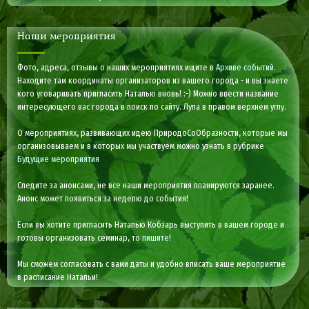
Наши мероприятия
Фото, адреса, отзывы о наших мероприятиях ищите в
Архиве событий
.
Находите там координаты организаторов из вашего города - и вы знаете
кого уговаривать пригласить Наталью вновь! :-) Можно ввести название
интересующего вас города в поиск по сайту. Лупа в правом верхнем углу.
О мероприятиях, развивающих идею ПриродоСоОбразности, которые мы
организовываем и в которых мы участвуем можно узнать в рубрике
Будущие мероприятия
Следите за анонсами, не все наши мероприятия планируются заранее.
Анонс может появиться за неделю до события!
Если вы хотите пригласить Наталью Кобзарь выступить в вашем городе и
готовы организовать семинар, то
пишите
!
Мы сможем согласовать с вами даты и удобно вписать ваше мероприятие
в расписание Натальи!